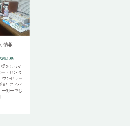
り情報
#就職活動
支援をしっか
ポートセンタ
カウンセラー
知識とアドバ
 一対一でじ
..