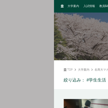
H
&
大学案内
入試情報
教員
O
M
E
TOP
大学案内
名商大マ
絞り込み：
#学生生活