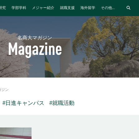
研究
学部学科
メジャー紹介
就職支援
海外留学
その他...
名商大マガジン
Magazine
ガジン
#日進キャンパス
#就職活動