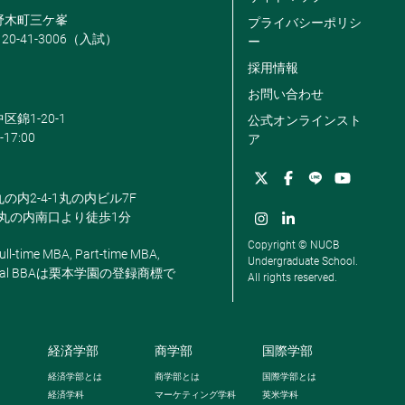
米野木町三ケ峯
プライバシーポリシ
120-41-3006（入試）
ー
採用情報
お問い合わせ
区錦1-20-1
公式オンラインスト
-17:00
ア
丸の内2-4-1丸の内ビル7F
駅丸の内南口より徒歩1分
Copyright © NUCB
ll-time MBA, Part-time MBA,
Undergraduate School.
, Global BBAは栗本学園の登録商標で
All rights reserved.
経済学部
商学部
国際学部
経済学部とは
商学部とは
国際学部とは
経済学科
マーケティング学科
英米学科