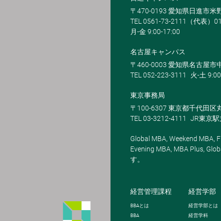
〒470-0193 愛知県日進市
TEL 0561-73-2111（代表）0
月-金 9:00-17:00
名古屋キャンパス
〒460-0003 愛知県名古屋市中
TEL 052-223-3111
火-土 9:00
東京事務局
〒100-6307 東京都千代田区
TEL 03-3212-4111
JR東京
Global MBA, Weekend MBA, Fu
Evening MBA, MBA Plus
す。
経営管理課程
経営学部
BBA
とは
経営学部とは
BBA
経営学科