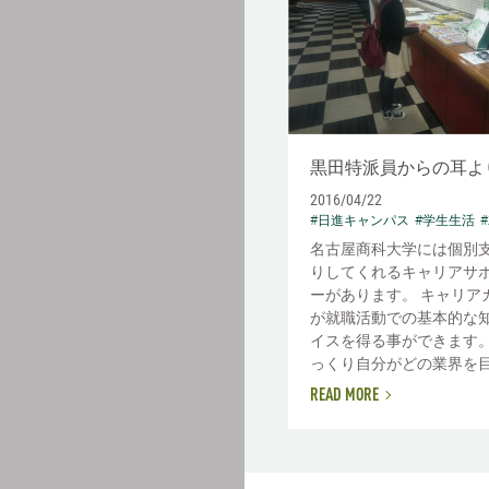
黒田特派員からの耳よ
2016/04/22
#日進キャンパス
#学生生活
名古屋商科大学には個別
りしてくれるキャリアサ
ーがあります。 キャリア
が就職活動での基本的な
イスを得る事ができます。
っくり自分がどの業界を目.
READ MORE