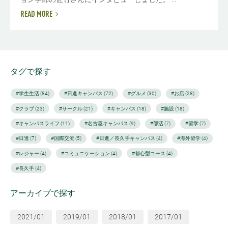
READ MORE
タグで探す
#学生生活 (84)
#日進キャンパス (72)
#グルメ (30)
#お店 (28)
#クラブ (23)
#サークル (21)
#キャンパス (18)
#施設 (18)
#キャンパスライフ (11)
#名古屋キャンパス (9)
#部活 (7)
#留学 (7)
#日進 (7)
#国際交流 (5)
#日進／長久手キャンパス (4)
#海外留学 (4)
#レジャー (4)
#コミュニケーション (4)
#都心型コース (4)
#長久手 (4)
アーカイブで探す
2021/01
2019/01
2018/01
2017/01