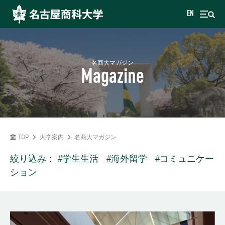
EN
名商大マガジン
Magazine
TOP
大学案内
名商大マガジン
絞り込み：
#学生生活
#海外留学
#コミュニケー
ション