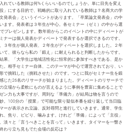
入れている教師は何%くらいいるのでしょうか。単に目先を変え
役」にする目的で、戦略的に取り入れている教師は？名商大の学
文発表会」というイベントがあります。「卒業論文発表会」の中
います。発表者は３年生が中心。各セミナー（ゼミ）の中から選
分でプレゼンします。数年前からこのイベントの中にディベートが
ミナーは個人発表かディベートで発表するか選択できるのです。
、３年生が個人発表、２年生がディベートを選択しました。２年
いて、彼らなら私の「鍛え」に耐えられると判断したからです。
結果、「大学生は地域活性化に恒常的に参加すべきである、是か
た。相手セミナー自体、このテーマが中心で運営されており、い
形で挑戦した（挑戦させた）のです。つとに我がセミナー生を鍛
感じた26名のリサーチが始まりました。ディベートのリサーチで
の立場から柔軟にものが言えるように事例を豊富に集めることで
ゼン力も大事ですが、周到な「準備力」が結局は物を言うので
妙。100分の「授業」で可能な限り疑似本番を繰り返して当日臨
マーが表示され立論、反対尋問と進行していきます。通常、学生
れ、焦り、ビビり、噛みます。けれど「準備」によって「主役」
、淡々と「言うべきことを言って」いきます。タイマーを一瞥さ
終わり立ち見もでた会場の反応は？