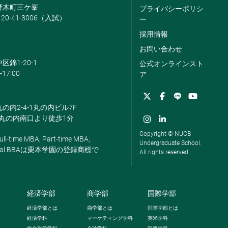
米野木町三ケ峯
プライバシーポリシ
120-41-3006（入試）
ー
採用情報
お問い合わせ
区錦1-20-1
公式オンラインスト
-17:00
ア
丸の内2-4-1丸の内ビル7F
駅丸の内南口より徒歩1分
Copyright © NUCB
ll-time MBA, Part-time MBA,
Undergraduate School.
, Global BBAは栗本学園の登録商標で
All rights reserved.
経済学部
商学部
国際学部
経済学部とは
商学部とは
国際学部とは
経済学科
マーケティング学科
英米学科