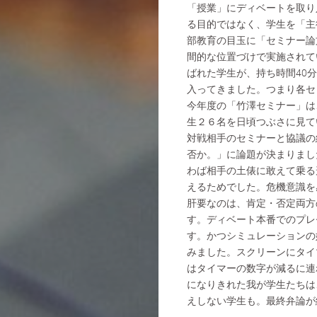
「授業」にディベートを取り
る目的ではなく、学生を「主
部教育の目玉に「セミナー論
間的な位置づけで実施されて
ばれた学生が、持ち時間40
入ってきました。つまり各セ
今年度の「竹澤セミナー」は
生２６名を日頃つぶさに見て
対戦相手のセミナーと協議の
否か。」に論題が決まりまし
わば相手の土俵に敢えて乗る
えるためでした。危機意識を
肝要なのは、肯定・否定両方
す。ディベート本番でのプレ
す。かつシミュレーションの
みました。スクリーンにタイ
はタイマーの数字が減るに連
になりきれた我が学生たちは
えしない学生も。最終弁論が