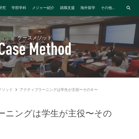
研究
学部学科
メジャー紹介
就職支援
海外留学
その他...
ケースメソッド
Case Method
メソッド
アクティブラーニングは学生が主役〜その６〜
ーニングは学生が主役〜その