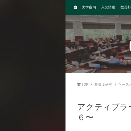
H
&
大学案内
入試情報
教員
O
M
E
TOP
教員 & 研究
ケース
アクティブラ
６〜