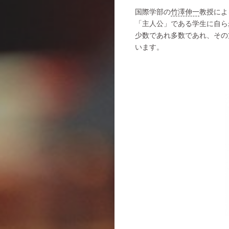
国際学部の
竹澤伸一
教授によ
「主人公」である学生に自ら
少数であれ多数であれ、その
います。