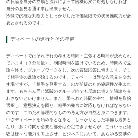
の反論を自分の立場と流れによって臨機応変に対処しなければ、
自分の意見を通す事は出来ません。
冷静で的確な判断力としっかりした準備段階での状況推察力が必
要とされるのです。
ディベートの進行とその準備
ディベートではそれぞれの考える時間・主張する時間が決められ
ています（３分前後）。制限時間を設けているため、時間内で立
論を終え、グループワークをし、次の質疑応答に備えます。そし
て相手側の反論が始まるのです。ディベートは異なる意見を交わ
す場ですが、「相手を尊重する」のが前提のため協調性が生まれ
ます。もちろん同じ派閥のグループ内でも反論に備えて議論を交
わさないといけません。また、限られた時間の中で、情報を取捨
選択し、意思決定を図り、相手の発言に対応しなければならない
のです。このため論理的なものの考え方が自然と身につきます。
いざディベートを始めるとなると、しっかりとした準備も必要と
なり、多く時間が必要な部分は否定できませんが、こういった経
験は様々な能力を向上させ、ビジネスにおいて、あらゆる交渉の