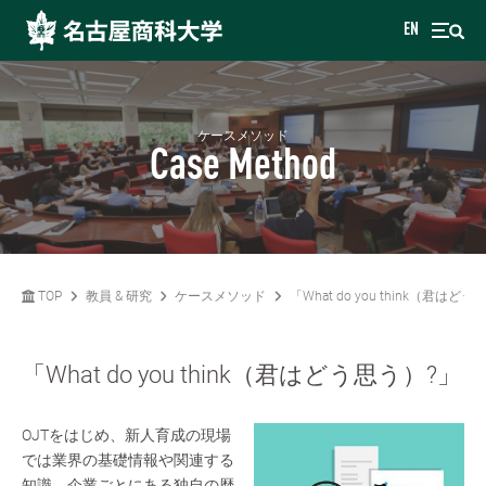
EN
ケースメソッド
Case Method
TOP
教員 & 研究
ケースメソッド
「What do you think（君はど
「What do you think（君はどう思う）?」
OJTをはじめ、新人育成の現場
では業界の基礎情報や関連する
知識、企業ごとにある独自の歴