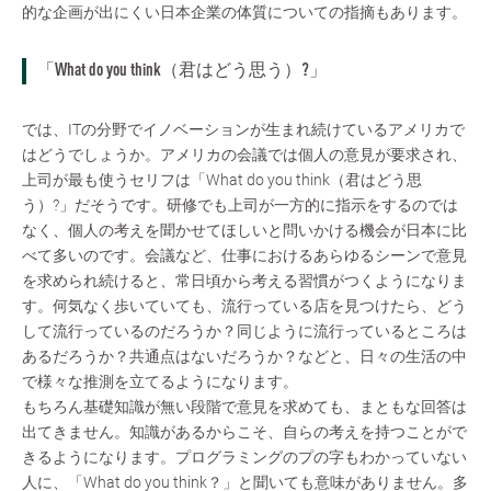
的な企画が出にくい日本企業の体質についての指摘もあります。
「What do you think（君はどう思う）?」
では、ITの分野でイノベーションが生まれ続けているアメリカで
はどうでしょうか。アメリカの会議では個人の意見が要求され、
上司が最も使うセリフは「What do you think（君はどう思
う）?」だそうです。研修でも上司が一方的に指示をするのでは
なく、個人の考えを聞かせてほしいと問いかける機会が日本に比
べて多いのです。会議など、仕事におけるあらゆるシーンで意見
を求められ続けると、常日頃から考える習慣がつくようになりま
す。何気なく歩いていても、流行っている店を見つけたら、どう
して流行っているのだろうか？同じように流行っているところは
あるだろうか？共通点はないだろうか？などと、日々の生活の中
で様々な推測を立てるようになります。
もちろん基礎知識が無い段階で意見を求めても、まともな回答は
出てきません。知識があるからこそ、自らの考えを持つことがで
きるようになります。プログラミングのプの字もわかっていない
人に、「What do you think？」と聞いても意味がありません。多