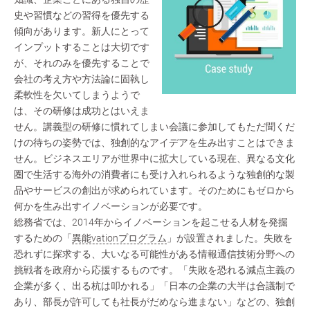
史や習慣などの習得を優先する
傾向があります。新人にとって
インプットすることは大切です
が、それのみを優先することで
会社の考え方や方法論に固執し
柔軟性を欠いてしまうようで
は、その研修は成功とはいえま
せん。講義型の研修に慣れてしまい会議に参加してもただ聞くだ
けの待ちの姿勢では、独創的なアイデアを生み出すことはできま
せん。ビジネスエリアが世界中に拡大している現在、異なる文化
圏で生活する海外の消費者にも受け入れられるような独創的な製
品やサービスの創出が求められています。そのためにもゼロから
何かを生み出すイノベーションが必要です。
総務省では、2014年からイノベーションを起こせる人材を発掘
するための「
異能vationプログラム
」が設置されました。失敗を
恐れずに探求する、大いなる可能性がある情報通信技術分野への
挑戦者を政府から応援するものです。「失敗を恐れる減点主義の
企業が多く、出る杭は叩かれる」「日本の企業の大半は合議制で
あり、部長が許可しても社長がだめなら進まない」などの、独創