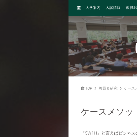
H
&
大学案内
入試情報
教員
O
M
E
TOP
教員 & 研究
ケース
ケースメソッ
「5W1H」と言えばビジネ