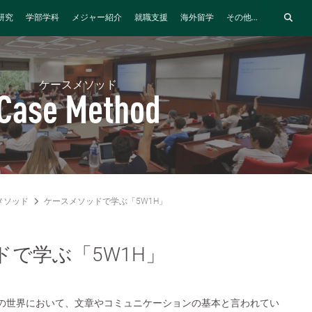
研究
学部学科
メジャー紹介
就職支援
海外留学
その他...
ケースメソッド
Case Method
メソッド
ケースメソッドで学ぶ「5W1H」
ドで学ぶ「5W1H」
スの世界において、文章やコミュニケーションの基本と言われてい