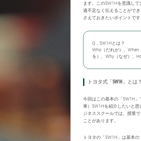
ます。この5W1Hを意識し
過不足なく伝えることができ
さえておきたいポイントです
Q．5W1Hとは？
Who（だれが）、When
を）、Why（なぜ）、
トヨタ式「5W1H」とは
今回はこの基本の「5W1H
車）5W1Hを紹介したいと
ジネススクールでは、授業で
ことがあります。
トヨタの「5W1H」は基本の「