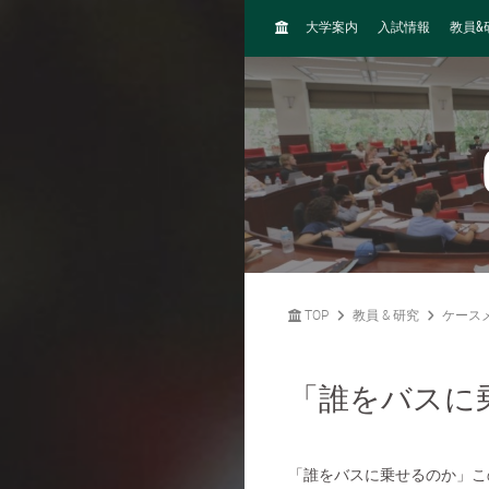
H
&
大学案内
入試情報
教員
O
M
E
TOP
教員 & 研究
ケース
「誰をバスに
「誰をバスに乗せるのか」こ