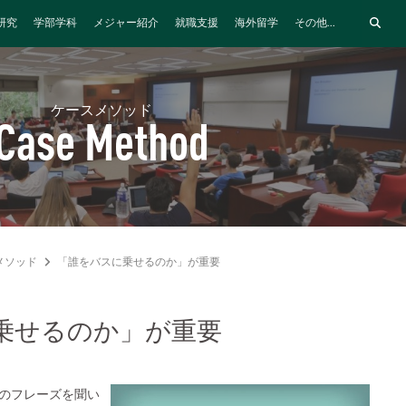
研究
学部学科
メジャー紹介
就職支援
海外留学
その他...
ケースメソッド
Case Method
メソッド
「誰をバスに乗せるのか」が重要
乗せるのか」が重要
のフレーズを聞い