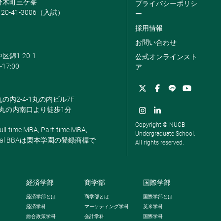
米野木町三ケ峯
プライバシーポリシ
120-41-3006（入試）
ー
採用情報
お問い合わせ
区錦1-20-1
公式オンラインスト
-17:00
ア
丸の内2-4-1丸の内ビル7F
駅丸の内南口より徒歩1分
Copyright © NUCB
ll-time MBA, Part-time MBA,
Undergraduate School.
, Global BBAは栗本学園の登録商標で
All rights reserved.
経済学部
商学部
国際学部
経済学部とは
商学部とは
国際学部とは
経済学科
マーケティング学科
英米学科
総合政策学科
会計学科
国際学科