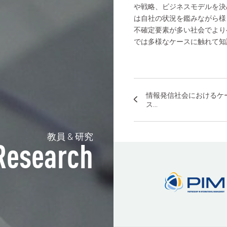
や戦略、ビジネスモデルを決
は自社の状況を鑑みながら様
不確定要素が多い社会でより
では多様なケースに触れて知
情報発信社会におけるケ
ス...
教員 & 研究
Research