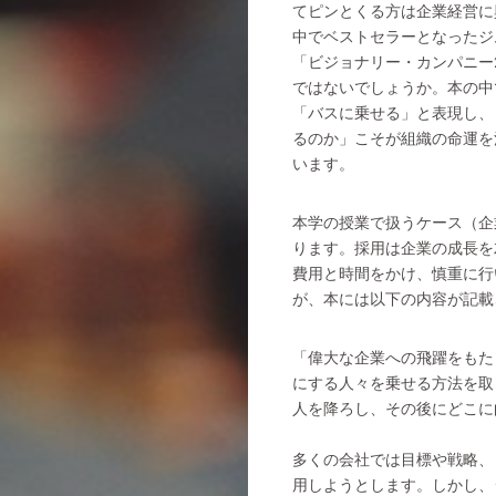
てピンとくる方は企業経営に
中でベストセラーとなったジ
「ビジョナリー・カンパニー
ではないでしょうか。本の中
「バスに乗せる」と表現し、
るのか」こそが組織の命運を
います。
本学の授業で扱うケース（企
ります。採用は企業の成長を
費用と時間をかけ、慎重に行
が、本には以下の内容が記載
「偉大な企業への飛躍をもた
にする人々を乗せる方法を取
人を降ろし、その後にどこに
多くの会社では目標や戦略、
用しようとします。しかし、