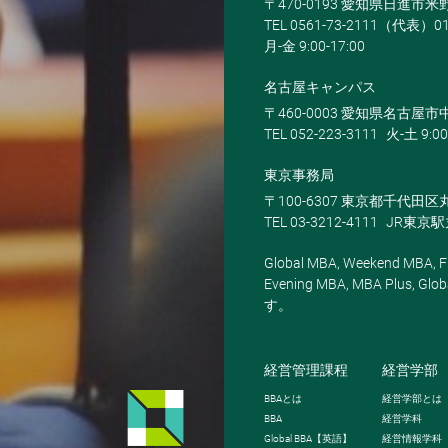
〒470-0193 愛知県日進市
TEL 0561-73-2111（代表）0
月-金 9:00-17:00
名古屋キャンパス
〒460-0003 愛知県名古屋市中
TEL 052-223-3111
火-土 9:00
東京事務局
〒100-6307 東京都千代田区
TEL 03-3212-4111
JR東京
Global MBA, Weekend MBA, Fu
Evening MBA, MBA Plus
す。
経営管理課程
経営学部
BBA
とは
経営学部とは
BBA
経営学科
Global BBA
【英語】
経営情報学科