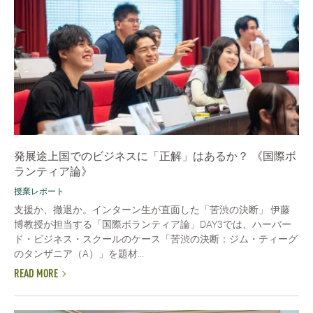
発展途上国でのビジネスに「正解」はあるか？ 《国際ボ
ランティア論》
授業レポート
支援か、撤退か。インターン生が直面した「苦渋の決断」 伊藤
博教授が担当する「国際ボランティア論」DAY3では、ハーバー
ド・ビジネス・スクールのケース「苦渋の決断：ジム・ティーグ
のタンザニア（A）」を題材...
READ MORE