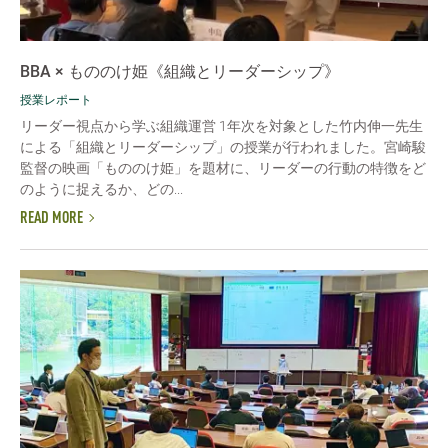
BBA × もののけ姫《組織とリーダーシップ》
授業レポート
リーダー視点から学ぶ組織運営 1年次を対象とした竹内伸一先生
による「組織とリーダーシップ」の授業が行われました。宮崎駿
監督の映画「もののけ姫」を題材に、リーダーの行動の特徴をど
のように捉えるか、どの...
READ MORE