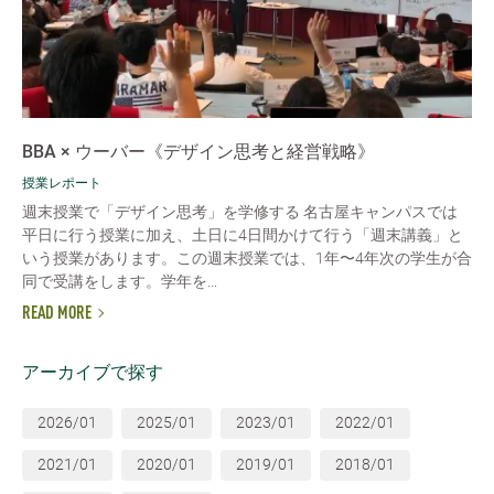
BBA × ウーバー《デザイン思考と経営戦略》
授業レポート
週末授業で「デザイン思考」を学修する 名古屋キャンパスでは
平日に行う授業に加え、土日に4日間かけて行う「週末講義」と
いう授業があります。この週末授業では、1年〜4年次の学生が合
同で受講をします。学年を...
READ MORE
アーカイブで探す
2026/01
2025/01
2023/01
2022/01
2021/01
2020/01
2019/01
2018/01