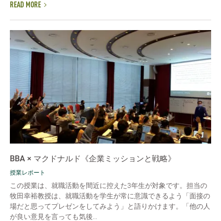
READ MORE
BBA × マクドナルド《企業ミッションと戦略》
授業レポート
この授業は、就職活動を間近に控えた3年生が対象です。担当の
牧田幸裕教授は、就職活動を学生が常に意識できるよう「面接の
場だと思ってプレゼンをしてみよう」と語りかけます。「他の人
が良い意見を言っても気後...