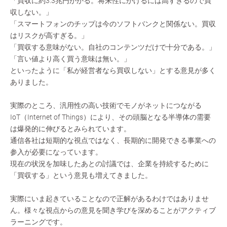
「買収に約3.3兆円かかる。将来性にかけるには高すぎるので買
収しない。」
「スマートフォンのチップは今のソフトバンクと関係ない。買収
はリスクが高すぎる。」
「買収する意味がない。自社のコンテンツだけで十分である。」
「言い値より高く買う意味は無い。」
といったように「私が経営者なら買収しない」とする意見が多く
ありました。
実際のところ、汎用性の高い技術でモノがネットにつながる
IoT（Internet of Things）により、その頭脳となる半導体の需要
は爆発的に伸びるとみられています。
通信各社は短期的な視点ではなく、長期的に開発できる事業への
参入が必要になっています。
現在の状況を加味したあとの討議では、企業を持続するために
「買収する」という意見も増えてきました。
実際にいま起きていることなので正解があるわけではありませ
ん。様々な視点からの意見を聞き学びを深めることがアクティブ
ラーニングです。