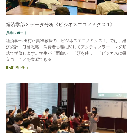
経済学部 × データ分析《ビジネスエコノミクス 1》
授業レポート
経済学部 田村正興准教授の「ビジネスエコノミクス 1」では、経
済統計・価格戦略・消費者心理に関してアクティブラーニング形
式で学修します。学生が「面白い」「頭を使う」「ビジネスに役
立つ」ことを実感できる...
READ MORE