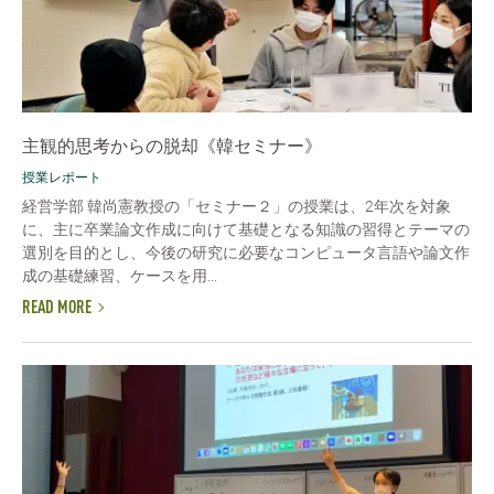
主観的思考からの脱却《韓セミナー》
授業レポート
経営学部 韓尚憲教授の「セミナー２」の授業は、2年次を対象
に、主に卒業論文作成に向けて基礎となる知識の習得とテーマの
選別を目的とし、今後の研究に必要なコンピュータ言語や論文作
成の基礎練習、ケースを用...
READ MORE