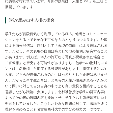
に講義が行われています。今回の授業は「人権とSNS」を主題に
展開していきます。
SNSが産み出す人権の衝突
学生たちが普段何気なく利用しているSNS。他者とコミュニケー
ションをとる上で必要な不可欠なものとなりつつあります。SNS
による情報発信は、原則として「表現の自由」により保障されま
す。ただし、その表現の自由は時として他の権利と衝突すること
があります。例えば、本人の許可なく写真が掲載された場合は
「肖像権」と衝突する可能性がありますし、他者への批判的コメ
ントは「名誉権」と衝突する可能性があります。衝突する2つの
人権。どちらが優先されるのか、はっきりとした正解はありませ
ん。だからこそ学生たちは、どちらの人権が優先されるべきかと
いう問いに対して自分自身の中でより良い意見を構築することを
意識しながら議論に参加します。北村准教授は学生の発言内容に
よってその後の質問内容を発展させ、学生たちも臨機応変に挙手
発言をしていました。こうした身近な問題に対して、議論を通じ
理解を深めることも名古屋商科大学の学びの魅力の一つです。