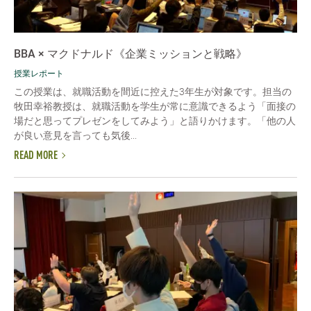
BBA × マクドナルド《企業ミッションと戦略》
授業レポート
この授業は、就職活動を間近に控えた3年生が対象です。担当の
牧田幸裕教授は、就職活動を学生が常に意識できるよう「面接の
場だと思ってプレゼンをしてみよう」と語りかけます。「他の人
が良い意見を言っても気後...
READ MORE