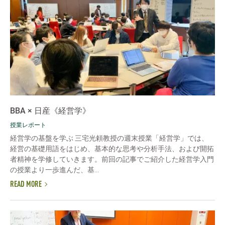
BBA × 日産《経営学》
授業レポート
経営学の基盤を学ぶ 三宅光頼教授の週末授業「経営学」では、
経営の基礎用語をはじめ、基本的な思考や分析手法、および開拓
者精神を学修していきます。前回の記事でご紹介した経営学入門
の授業より一歩進んだ、基...
READ MORE