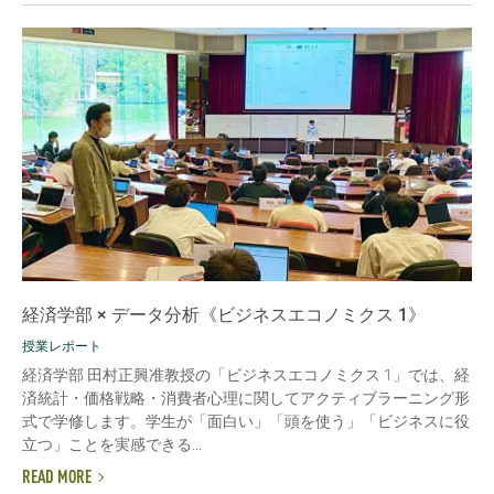
経済学部 × データ分析《ビジネスエコノミクス 1》
授業レポート
経済学部 田村正興准教授の「ビジネスエコノミクス 1」では、経
済統計・価格戦略・消費者心理に関してアクティブラーニング形
式で学修します。学生が「面白い」「頭を使う」「ビジネスに役
立つ」ことを実感できる...
READ MORE