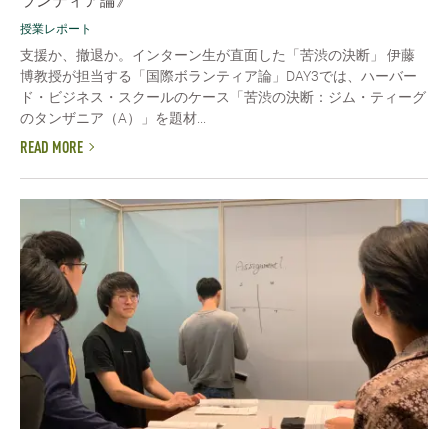
ランティア論》
授業レポート
支援か、撤退か。インターン生が直面した「苦渋の決断」 伊藤
博教授が担当する「国際ボランティア論」DAY3では、ハーバー
ド・ビジネス・スクールのケース「苦渋の決断：ジム・ティーグ
のタンザニア（A）」を題材...
READ MORE