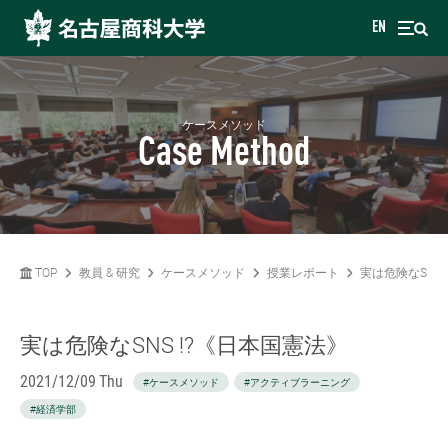
EN
ケースメソッド
Case Method
TOP
教員 & 研究
ケースメソッド
授業レポート
実は危険なSNS
実は危険なSNS !?《日本国憲法》
2021/12/09 Thu
#ケースメソッド
#アクティブラーニング
#経済学部