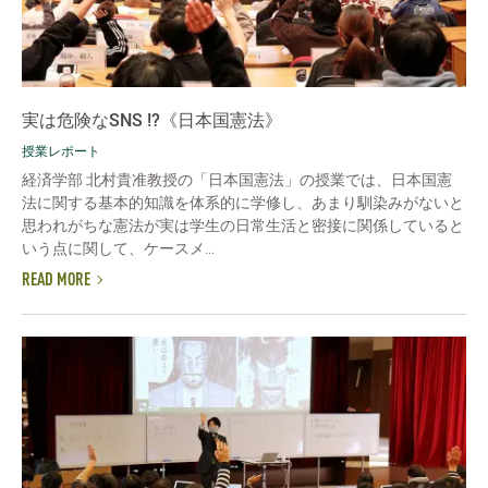
実は危険なSNS !?《日本国憲法》
授業レポート
経済学部 北村貴准教授の「日本国憲法」の授業では、日本国憲
法に関する基本的知識を体系的に学修し、あまり馴染みがないと
思われがちな憲法が実は学生の日常生活と密接に関係していると
いう点に関して、ケースメ...
READ MORE