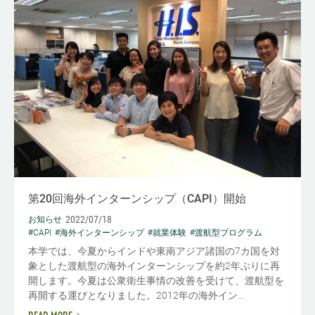
第20回海外インターンシップ（CAPI）開始
2022/07/18
お知らせ
#CAPI
#海外インターンシップ
#就業体験
#渡航型プログラム
本学では、今夏からインドや東南アジア諸国の7カ国を対
象とした渡航型の海外インターンシップを約2年ぶりに再
開します。今夏は公衆衛生事情の改善を受けて、渡航型を
再開する運びとなりました。2012年の海外イン...