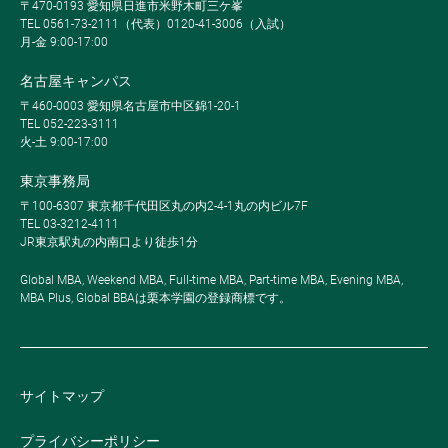
〒470-0193 愛知県日進市米野木町三ケ峯
TEL 0561-73-2111（代表）0120-41-3006（入試）
月-金 9:00-17:00
名古屋キャンパス
〒460-0003 愛知県名古屋市中区錦1-20-1
TEL 052-223-3111
火-土 9:00-17:00
東京事務局
〒100-6307 東京都千代田区丸の内2-4-1丸の内ビル7F
TEL 03-3212-4111
JR東京駅丸の内南口より徒歩1分
Global MBA, Weekend MBA, Full-time MBA, Part-time MBA, Evening MBA,
MBA Plus, Global BBAは栗本学園の登録商標です。
サイトマップ
プライバシーポリシー