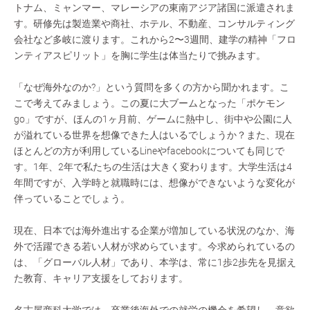
トナム、ミャンマー、マレーシアの東南アジア諸国に派遣されま
す。研修先は製造業や商社、ホテル、不動産、コンサルティング
会社など多岐に渡ります。これから2〜3週間、建学の精神「フロ
ンティアスピリット」を胸に学生は体当たりで挑みます。
「なぜ海外なのか?」という質問を多くの方から聞かれます。こ
こで考えてみましょう。この夏に大ブームとなった「ポケモン
go」ですが、ほんの1ヶ月前、ゲームに熱中し、街中や公園に人
が溢れている世界を想像できた人はいるでしょうか？また、現在
ほとんどの方が利用しているLineやfacebookについても同じで
す。1年、2年で私たちの生活は大きく変わります。大学生活は4
年間ですが、入学時と就職時には、想像ができないような変化が
伴っていることでしょう。
現在、日本では海外進出する企業が増加している状況のなか、海
外で活躍できる若い人材が求めらています。今求められているの
は、「グローバル人材」であり、本学は、常に1歩2歩先を見据え
た教育、キャリア支援をしております。