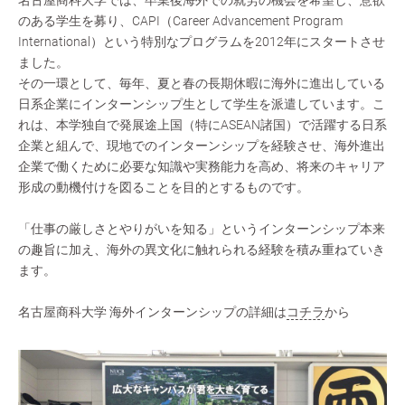
名古屋商科大学では、卒業後海外での就労の機会を希望し、意欲
のある学生を募り、CAPI（Career Advancement Program
International）という特別なプログラムを2012年にスタートさせ
ました。
その一環として、毎年、夏と春の長期休暇に海外に進出している
日系企業にインターンシップ生として学生を派遣しています。こ
れは、本学独自で発展途上国（特にASEAN諸国）で活躍する日系
企業と組んで、現地でのインターンシップを経験させ、海外進出
企業で働くために必要な知識や実務能力を高め、将来のキャリア
形成の動機付けを図ることを目的とするものです。
「仕事の厳しさとやりがいを知る」というインターンシップ本来
の趣旨に加え、海外の異文化に触れられる経験を積み重ねていき
ます。
名古屋商科大学 海外インターンシップの詳細は
コチラ
から