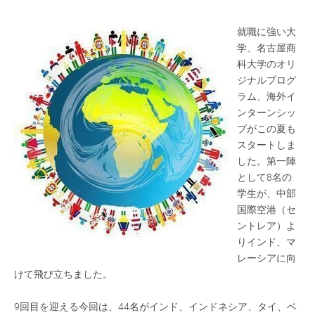
就職に強い大
学、名古屋商
科大学のオリ
ジナルプログ
ラム、海外イ
ンターンシッ
プがこの夏も
スタートしま
した。第一陣
として8名の
学生が、中部
国際空港（セ
ントレア）よ
りインド、マ
レーシアに向
けて飛び立ちました。
9回目を迎える今回は、44名がインド、インドネシア、タイ、ベ