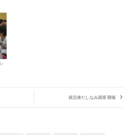
シ
就活身だしなみ講座 開催