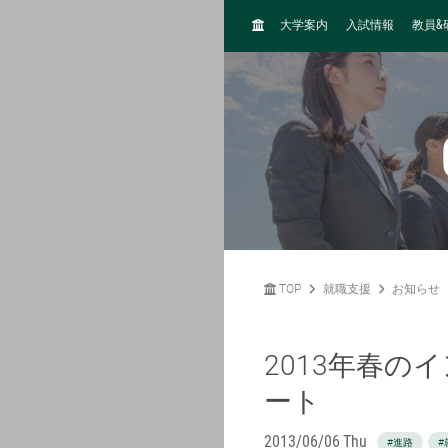
H
&
大学案内
入試情報
教員
O
M
E
TOP
就職支援
お知らせ
2013年春の
ート
2013/06/06 Thu
#進路
#