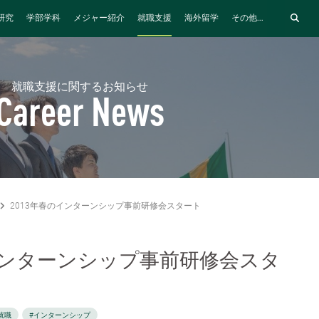
研究
学部学科
メジャー紹介
就職支援
海外留学
その他...
就職支援に関するお知らせ
Career News
2013年春のインターンシップ事前研修会スタート
インターンシップ事前研修会スタ
就職
#インターンシップ