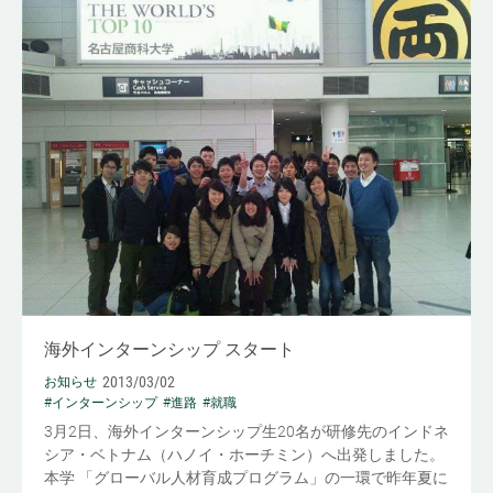
海外インターンシップ スタート
2013/03/02
お知らせ
#インターンシップ
#進路
#就職
3月2日、海外インターンシップ生20名が研修先のインドネ
シア・ベトナム（ハノイ・ホーチミン）へ出発しました。
本学 「グローバル人材育成プログラム」の一環で昨年夏に