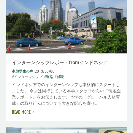
インターンシップレポートfromインドネシア
2013/03/06
参加学生の声
#インターンシップ
#進路
#就職
インドネシアでのインターンシップも本格的にスタートし
ました。 今回は同行している本学スタッフからの『現地企
業レポート』をお伝えします。本学の「グローバル人材育
成」の取り組みについても大きな関心を寄せ...
READ MORE