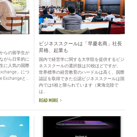
ビジネススクールは「早慶名商」社長
昇格、起業も
からの留学生が
ながら日常的に
国内で経営学に関する大学院を提供するビジ
生に人気の国際
ネススクールの選択肢は30校ほどですが、
xchange」につ
世界標準の経営教育のハードルは高く、国際
xchangeと...
認証を取得できた公認ビジネススクールは国
内では6校と限られています（東海北陸で
は...
READ MORE