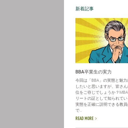
新着記事
BBA卒業生の実力
今回は「BBA」の実態と魅
したいと思いますが、皆さん
位をご存じでしょうか？MB
リートの証として知られてい
実態を正確に説明できる教員
で...
READ MORE