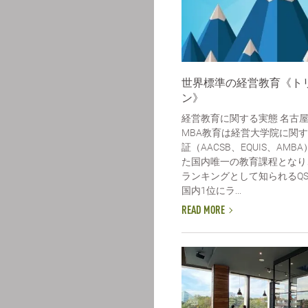
世界標準の経営教育《ト
ン》
経営教育に関する実態 名古
MBA教育は経営大学院に関
証（AACSB、EQUIS、AM
た国内唯一の教育課程となり、
ランキングとして知られるQS
国内1位にラ...
READ MORE