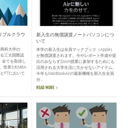
リプルクラウ
新入生の無償譲渡ノートパソコンにつ
いて
屋商科大学の
本学の新入生は全員マックブック（Apple）
する三大国際認
が無償譲渡されます。今やレポート作成や提
BA）全てを取得し
出のみならずZoom授業に参加するためにも
世界3大MBA
活用される大学生活に欠かせないアイテム。
とFTにおいて
今年もMacBookAirの最新機種を新入生全員
分...
READ MORE