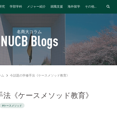
研究
学部学科
メジャー紹介
就職支援
海外留学
その他...
名商大コラム
NUCB Blogs
ラム
今話題の学修手法《ケースメソッド教育》
手法《ケースメソッド教育》
#ケースメソッド