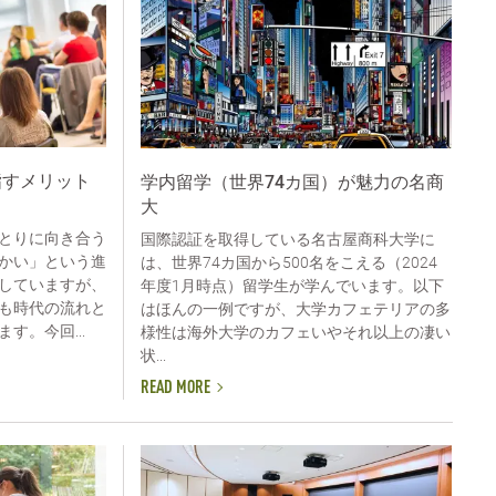
目指すメリット
学内留学（世界74カ国）が魅力の名商
大
とりに向き合う
国際認証を取得している名古屋商科大学に
かい」という進
は、世界74カ国から500名をこえる（2024
していますが、
年度1月時点）留学生が学んでいます。以下
も時代の流れと
はほんの一例ですが、大学カフェテリアの多
す。今回...
様性は海外大学のカフェいやそれ以上の凄い
状...
READ MORE