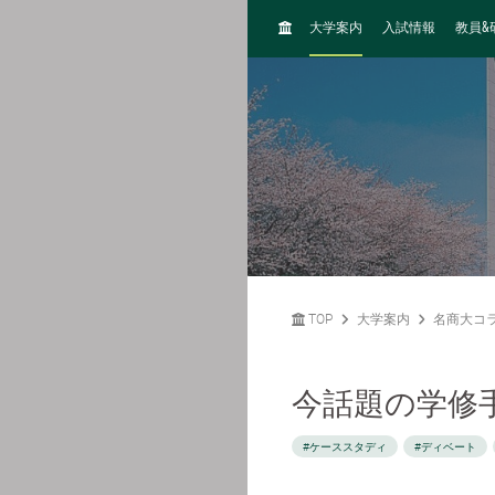
H
&
大学案内
入試情報
教員
O
M
E
TOP
大学案内
名商大コ
今話題の学修
#ケーススタディ
#ディベート