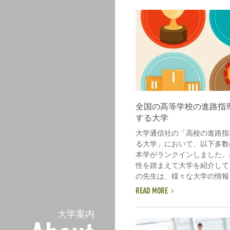
全国の高等学校の進路指
する大学
大学通信社の「高校の進路指
る大学」において、以下多数
本学がランクインしました。
性を踏まえて大学を紹介して
の先生は、様々な大学の情報を
READ MORE
大学案内