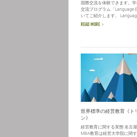
国際交流を体験できます。学
交流プログラム「Language E
いてご紹介します。 Language E
READ MORE
世界標準の経営教育《ト
ン》
経営教育に関する実態 名古
MBA教育は経営大学院に関