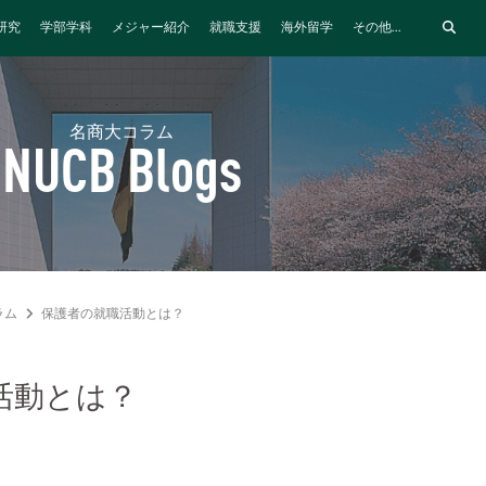
研究
学部学科
メジャー紹介
就職支援
海外留学
その他...
名商大コラム
NUCB Blogs
ラム
保護者の就職活動とは？
活動とは？