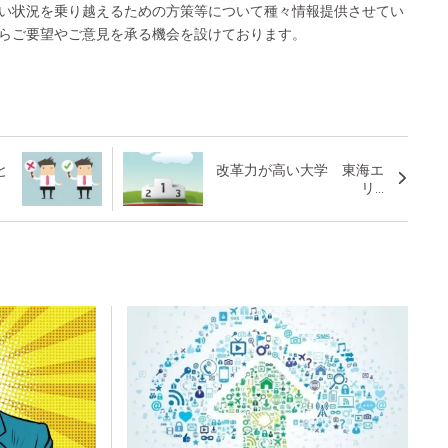
い状況を乗り越えるための方策等について種々情報提供させてい
らご要望やご意見を承る機会を設けております。
と
改革力が高い大学 東海エ
リ...