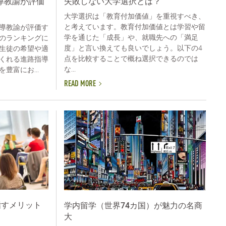
導教諭が評価
失敗しない大学選択とは？
大学選択は「教育付加価値」を重視すべき、
と考えています。教育付加価値とは学習や留
導教諭が評価す
学を通じた「成長」や、就職先への「満足
のランキングに
度」と言い換えても良いでしょう。以下の4
生徒の希望や適
点を比較することで概ね選択できるのでは
くれる進路指導
な...
豊富にお...
READ MORE
目指すメリット
学内留学（世界74カ国）が魅力の名商
大