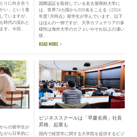
とりに向き合う
国際認証を取得している名古屋商科大学に
かい」という進
は、世界74カ国から500名をこえる（2024
していますが、
年度1月時点）留学生が学んでいます。以下
も時代の流れと
はほんの一例ですが、大学カフェテリアの多
す。今回...
様性は海外大学のカフェいやそれ以上の凄い
状...
READ MORE
ビジネススクールは「早慶名商」社長
昇格、起業も
からの留学生が
ながら日常的に
国内で経営学に関する大学院を提供するビジ