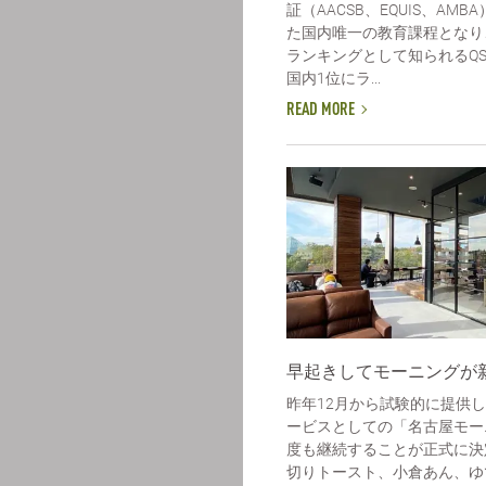
証（AACSB、EQUIS、AM
た国内唯一の教育課程となり、
ランキングとして知られるQS
国内1位にラ...
READ MORE
早起きしてモーニングが
昨年12月から試験的に提供
ービスとしての「名古屋モー
度も継続することが正式に決
切りトースト、小倉あん、ゆ