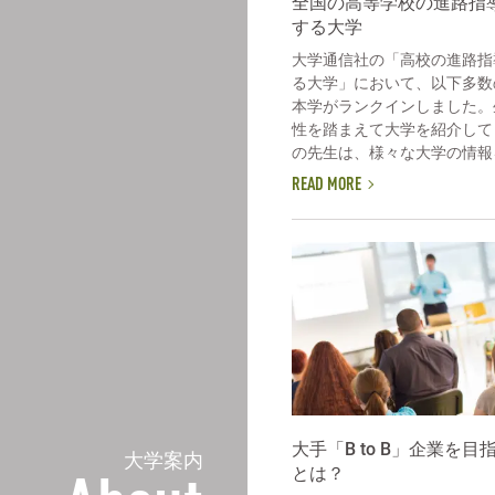
全国の高等学校の進路指
する大学
大学通信社の「高校の進路指
る大学」において、以下多数
本学がランクインしました。
性を踏まえて大学を紹介して
の先生は、様々な大学の情報を
READ MORE
大手「B to B」企業を
大学案内
とは？