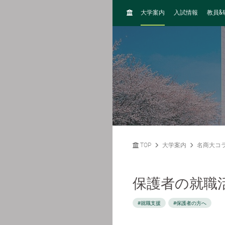
H
&
大学案内
入試情報
教員
O
M
E
TOP
大学案内
名商大コ
保護者の就職
#就職支援
#保護者の方へ