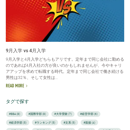
9月入学 vs 4月入学
9月入学と4月入学どちらもアリです。定年まで同じ会社に勤める
のであれば4月入社の方が良いのかもしれませんが、今やキャリ
アアップを求めて転職する時代。定年まで同じ会社で働き続ける
男性は32％、そして女性は...
READ MORE
タグで探す
#BBA (8)
#国際学部 (8)
#大学受験 (7)
#経営学部 (6)
#経済学部 (5)
#ランキング (5)
#文系 (5)
#面接 (4)