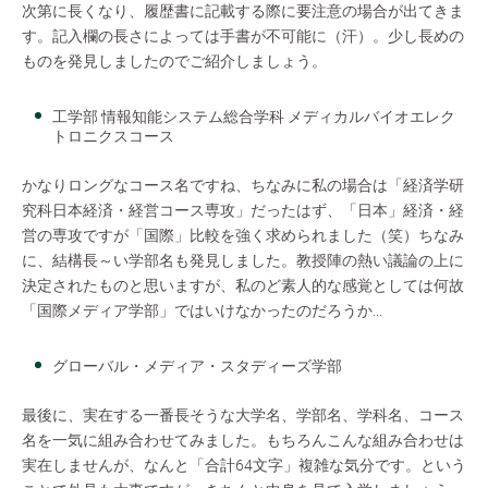
次第に長くなり、履歴書に記載する際に要注意の場合が出てきま
す。記入欄の長さによっては手書が不可能に（汗）。少し長めの
ものを発見しましたのでご紹介しましょう。
工学部 情報知能システム総合学科 メディカルバイオエレク
トロニクスコース
かなりロングなコース名ですね、ちなみに私の場合は「経済学研
究科日本経済・経営コース専攻」だったはず、「日本」経済・経
営の専攻ですが「国際」比較を強く求められました（笑）ちなみ
に、結構長～い学部名も発見しました。教授陣の熱い議論の上に
決定されたものと思いますが、私のど素人的な感覚としては何故
「国際メディア学部」ではいけなかったのだろうか...
グローバル・メディア・スタディーズ学部
最後に、実在する一番長そうな大学名、学部名、学科名、コース
名を一気に組み合わせてみました。もちろんこんな組み合わせは
実在しませんが、なんと「合計64文字」複雑な気分です。という