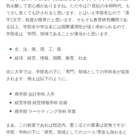
気を醸して安心感がありますね。ただ今は21世紀の令和時代、も
う少し長くても許されると思います。とはいえ学部名なので「漢
字2文字」程度が限界だと思います。そもそも教育研究機関であ
る以上、学部名や学位名には国際通用性が強く求められるので、
学部名は「学問」領域であることが適当かと思います。
文、法、商、理、工、医
経済、経営、情報、国際、教育、社会
次に大学では、学部名の下に「専門」領域としての学科名が追加
されます、例えば以下のように。
商学部 会計学科 入学
経営学部 経営情報学科 在籍
商学部 マーケティング学科 卒業
まあ、この程度であれば想定内。驚くほどの要素は皆無ですが、
学部・学科の下に「研究」領域としてのコース/専攻も加わると