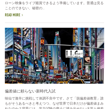
ローン映像をライブ鑑賞できるよう準備しています。普通は見る
ことのできない、秘密の...
READ MORE
偏差値に頼らない新時代入試
味仙で激辛に挑戦して体調不良中です。さて「脱偏差値教育」誰
もがそうあるべきと考えつつ、なぜ世界で日本だけが偏差値まみ
れなのか？背景には、学力試験の廃止に踏み出せない大学と偏差