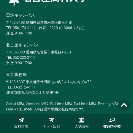
日進キャンパス
〒470-0193 愛知県日進市米野木町三ケ峯
TEL 0561-73-2111（代表）0120-41-3006（入試）
月-金 9:00-17:00
名古屋キャンパス
〒460-0003 愛知県名古屋市中区錦1-20-1
TEL 052-223-3111
火-土 9:00-17:00
東京事務局
〒100-6307 東京都千代田区丸の内2-4-1丸の内ビル7F
TEL 03-3212-4111
JR東京駅丸の内南口より徒歩1分
Global MBA, Weekend MBA, Full-time MBA, Part-time MBA, Evening MBA,
MBA Plus, Global BBAは栗本学園の登録商標です。
資料請求
ネット出願
入試情報
OPENCAMPUS