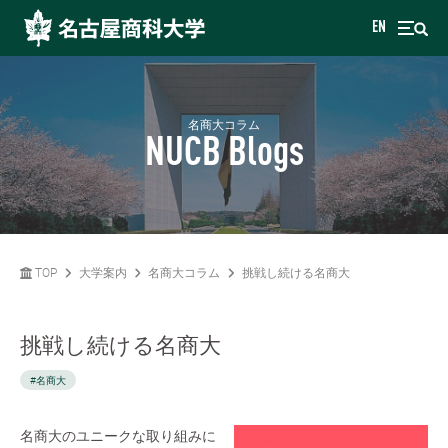
EN
名商大コラム
NUCB Blogs
TOP
大学案内
名商大コラム
挑戦し続ける名商大
挑戦し続ける名商大
#名商大
名商大のユニークな取り組みに