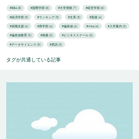
#BBA (8)
#国際学部 (8)
#大学受験 (7)
#経営学部 (6)
#経済学部 (5)
#ランキング (5)
#文系 (5)
#面接 (4)
#就職支援 (4)
#商学部 (4)
#偏差値 (4)
#mba (4)
#入学案内 (3)
#偏差値教育 (3)
#推薦 (3)
#ビジネススクール (3)
#データサイエンス (3)
#英語 (3)
タグが共通している記事