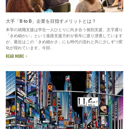
大手「B to B」企業を目指すメリットとは？
本学の就職支援は学生一人ひとりに向き合う個別支援、文字通り
「きめ細かい」という進路支援方針が長年に渡り浸透しています
が、最近はこの「きめ細かさ」にも時代の流れと共に少しずつ変
化が現れています。今回...
READ MORE