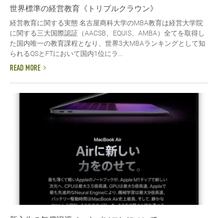
世界標準の経営教育《トリプルクラウン》
経営教育に関する実態 名古屋商科大学のMBA教育は経営大学院
に関する三大国際認証（AACSB、EQUIS、AMBA）全てを取得し
た国内唯一の教育課程となり、世界3大MBAランキングとして知
られるQSとFTにおいて国内1位にラ...
READ MORE