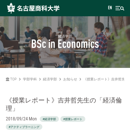
EN
経済学部
BSc in Economics
TOP
学部学科
経済学部
お知らせ
《授業レポート》吉井哲先生
《授業レポート》吉井哲先生の「経済倫
理」
2018/09/24 Mon
#経済学部
#授業レポート
#アクティブラーニング