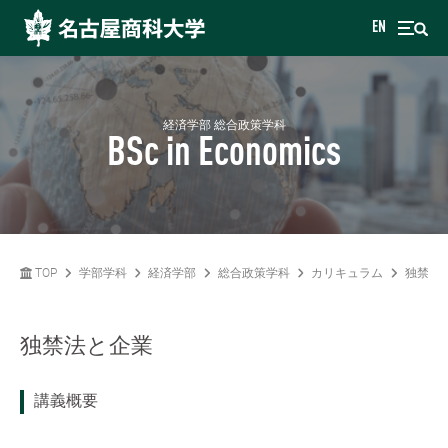
EN
経済学部 総合政策学科
BSc in Economics
TOP
学部学科
経済学部
総合政策学科
カリキュラム
独禁法
独禁法と企業
講義概要