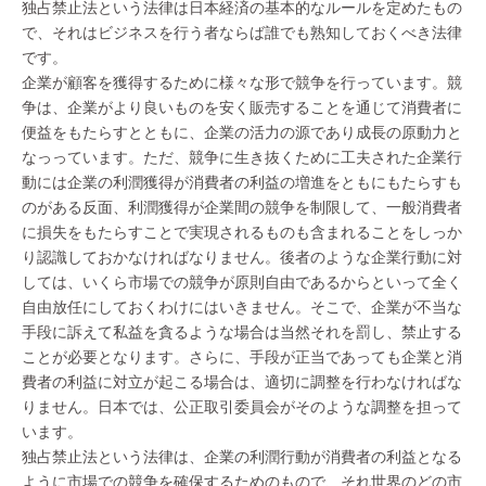
独占禁止法という法律は日本経済の基本的なルールを定めたもの
で、それはビジネスを行う者ならば誰でも熟知しておくべき法律
です。
企業が顧客を獲得するために様々な形で競争を行っています。競
争は、企業がより良いものを安く販売することを通じて消費者に
便益をもたらすとともに、企業の活力の源であり成長の原動力と
なっっています。ただ、競争に生き抜くために工夫された企業行
動には企業の利潤獲得が消費者の利益の増進をともにもたらすも
のがある反面、利潤獲得が企業間の競争を制限して、一般消費者
に損失をもたらすことで実現されるものも含まれることをしっか
り認識しておかなければなりません。後者のような企業行動に対
しては、いくら市場での競争が原則自由であるからといって全く
自由放任にしておくわけにはいきません。そこで、企業が不当な
手段に訴えて私益を貪るような場合は当然それを罰し、禁止する
ことが必要となります。さらに、手段が正当であっても企業と消
費者の利益に対立が起こる場合は、適切に調整を行わなければな
りません。日本では、公正取引委員会がそのような調整を担って
います。
独占禁止法という法律は、企業の利潤行動が消費者の利益となる
ように市場での競争を確保するためのもので、それ世界のどの市