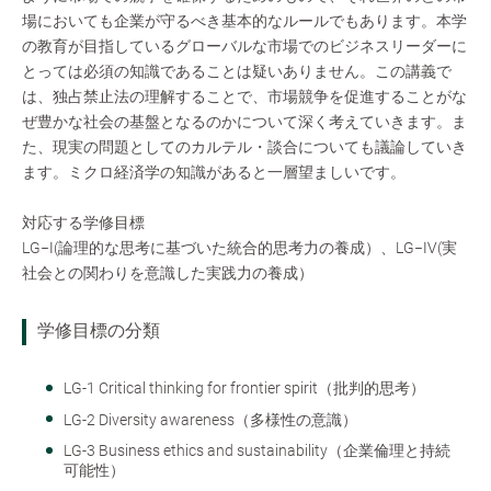
場においても企業が守るべき基本的なルールでもあります。本学
の教育が目指しているグローバルな市場でのビジネスリーダーに
とっては必須の知識であることは疑いありません。この講義で
は、独占禁止法の理解することで、市場競争を促進することがな
ぜ豊かな社会の基盤となるのかについて深く考えていきます。ま
た、現実の問題としてのカルテル・談合についても議論していき
ます。ミクロ経済学の知識があると一層望ましいです。
対応する学修目標
LG−Ⅰ(論理的な思考に基づいた統合的思考力の養成）、LG−Ⅳ(実
社会との関わりを意識した実践力の養成）
学修目標の分類
LG-1 Critical thinking for frontier spirit（批判的思考）
LG-2 Diversity awareness（多様性の意識）
LG-3 Business ethics and sustainability（企業倫理と持続
可能性）