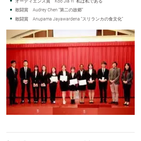
オーディエンス賞 Koo Jia Yi “私は私である“
敢闘賞 Audrey Chen “第二の故郷“
敢闘賞 Anupama Jayawardena “スリランカの食文化“