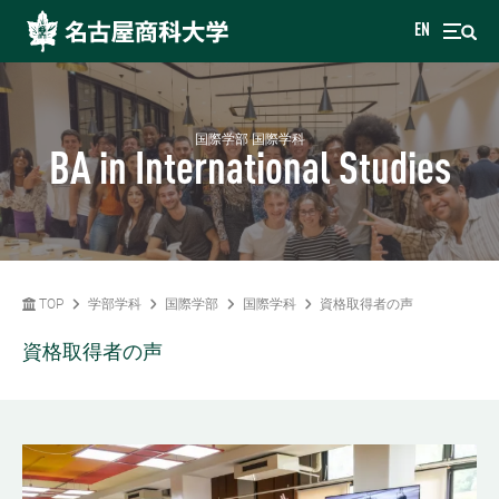
EN
国際学部 国際学科
BA in International Studies
TOP
学部学科
国際学部
国際学科
資格取得者の声
資格取得者の声