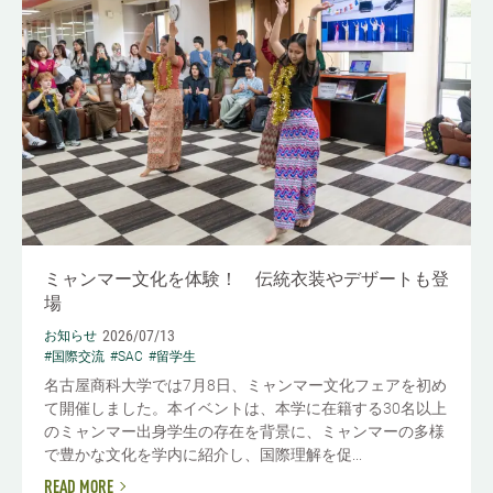
ミャンマー文化を体験！ 伝統衣装やデザートも登
場
2026/07/13
お知らせ
#国際交流
#SAC
#留学生
名古屋商科大学では7月8日、ミャンマー文化フェアを初め
て開催しました。本イベントは、本学に在籍する30名以上
のミャンマー出身学生の存在を背景に、ミャンマーの多様
で豊かな文化を学内に紹介し、国際理解を促...
READ MORE