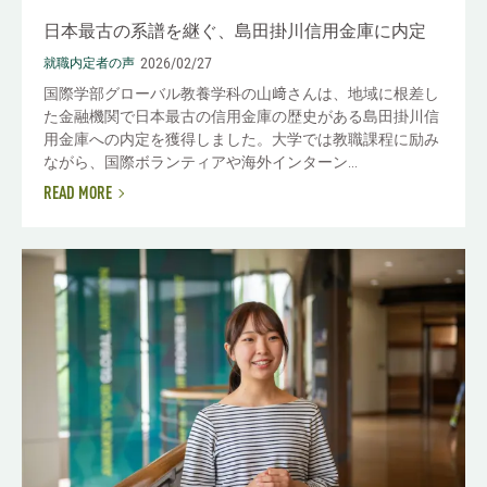
日本最古の系譜を継ぐ、島田掛川信用金庫に内定
2026/02/27
就職内定者の声
国際学部グローバル教養学科の山﨑さんは、地域に根差し
た金融機関で日本最古の信用金庫の歴史がある島田掛川信
用金庫への内定を獲得しました。大学では教職課程に励み
ながら、国際ボランティアや海外インターン...
READ MORE