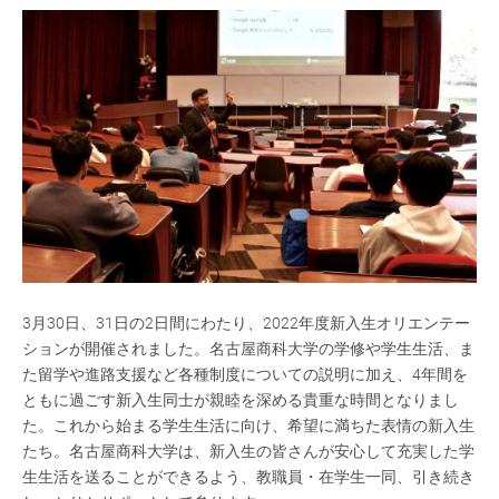
3月30日、31日の2日間にわたり、2022年度新入生オリエンテー
ションが開催されました。名古屋商科大学の学修や学生生活、ま
た留学や進路支援など各種制度についての説明に加え、4年間を
ともに過ごす新入生同士が親睦を深める貴重な時間となりまし
た。これから始まる学生生活に向け、希望に満ちた表情の新入生
たち。名古屋商科大学は、新入生の皆さんが安心して充実した学
生生活を送ることができるよう、教職員・在学生一同、引き続き