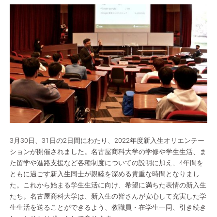
3月30日、31日の2日間にわたり、2022年度新入生オリエンテー
ションが開催されました。名古屋商科大学の学修や学生生活、ま
た留学や進路支援など各種制度についての説明に加え、4年間を
ともに過ごす新入生同士が親睦を深める貴重な時間となりまし
た。これから始まる学生生活に向け、希望に満ちた表情の新入生
たち。名古屋商科大学は、新入生の皆さんが安心して充実した学
生生活を送ることができるよう、教職員・在学生一同、引き続き