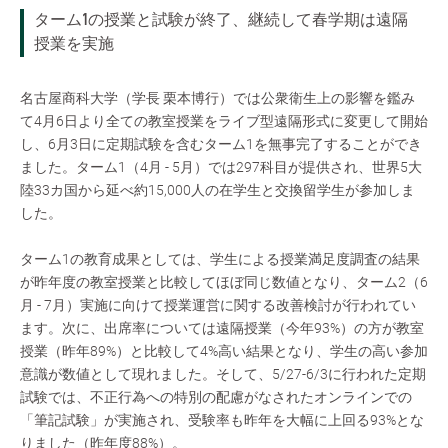
ターム1の授業と試験が終了、継続して春学期は遠隔
授業を実施
名古屋商科大学（学長 栗本博行）では公衆衛生上の影響を鑑み
て4月6日より全ての教室授業をライブ型遠隔形式に変更して開始
し、6月3日に定期試験を含むターム1を無事完了することができ
ました。ターム1（4月 - 5月）では297科目が提供され、世界5大
陸33カ国から延べ約15,000人の在学生と交換留学生が参加しま
した。
ターム1の教育成果としては、学生による授業満足度調査の結果
が昨年度の教室授業と比較してほぼ同じ数値となり、ターム2（6
月 - 7月）実施に向けて授業運営に関する改善検討が行われてい
ます。次に、出席率については遠隔授業（今年93%）の方が教室
授業（昨年89%）と比較して4%高い結果となり、学生の高い参加
意識が数値として現れました。そして、5/27-6/3に行われた定期
試験では、不正行為への特別の配慮がなされたオンラインでの
「筆記試験」が実施され、受験率も昨年を大幅に上回る93%とな
りました（昨年度88%）。