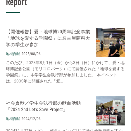
Report
【開催報告】愛・地球博20周年記念事業
「地球を愛する学園祭」に名古屋商科大
学の学生が参加
2025/08/06
地域貢献
このたび、2025年8月1日（金）から3日（日）にかけて、愛・地
球博記念公園（モリコロパーク）にて開催された「地球を愛する
学園祭」に、本学学生会執行部が参加しました。 本イベント
は、2005年に開催された「愛...
社会貢献／学生会執行部の献血活動
「2024 2nd Let’s Save Project」
2024/12/06
地域貢献
202411月27日（水）、日進キャンパスにて学生会執行部が中心