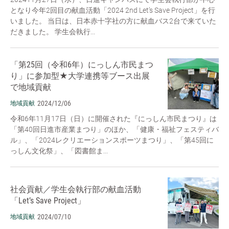
となり今年2回目の献血活動「2024 2nd Let’s Save Project」を行
いました。 当日は、日本赤十字社の方に献血バス2台で来ていた
だきました。 学生会執行...
「第25回（令和6年）にっしん市民まつ
り」に参加型★大学連携等ブース出展
で地域貢献
2024/12/06
地域貢献
令和6年11月17日（日）に開催された『にっしん市民まつり』は
「第40回日進市産業まつり」のほか、「健康・福祉フェスティバ
ル」、「2024レクリエーションスポーツまつり」、「第45回に
っしん文化祭」、「図書館ま...
社会貢献／学生会執行部の献血活動
「Let’s Save Project」
2024/07/10
地域貢献