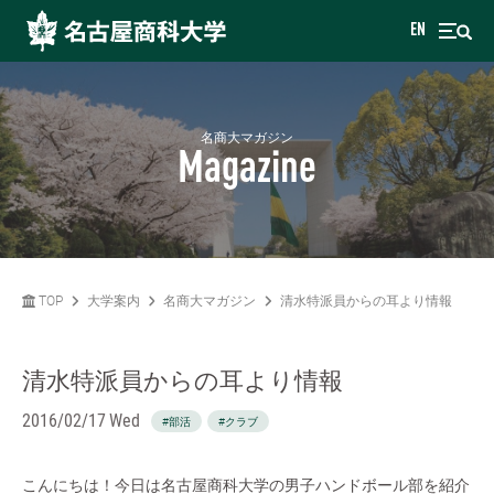
EN
名商大マガジン
Magazine
TOP
大学案内
名商大マガジン
清水特派員からの耳より情報
清水特派員からの耳より情報
2016/02/17 Wed
#部活
#クラブ
こんにちは！今日は名古屋商科大学の男子ハンドボール部を紹介