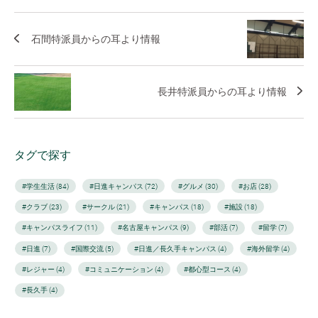
石間特派員からの耳より情報
長井特派員からの耳より情報
タグで探す
#学生生活 (84)
#日進キャンパス (72)
#グルメ (30)
#お店 (28)
#クラブ (23)
#サークル (21)
#キャンパス (18)
#施設 (18)
#キャンパスライフ (11)
#名古屋キャンパス (9)
#部活 (7)
#留学 (7)
#日進 (7)
#国際交流 (5)
#日進／長久手キャンパス (4)
#海外留学 (4)
#レジャー (4)
#コミュニケーション (4)
#都心型コース (4)
#長久手 (4)