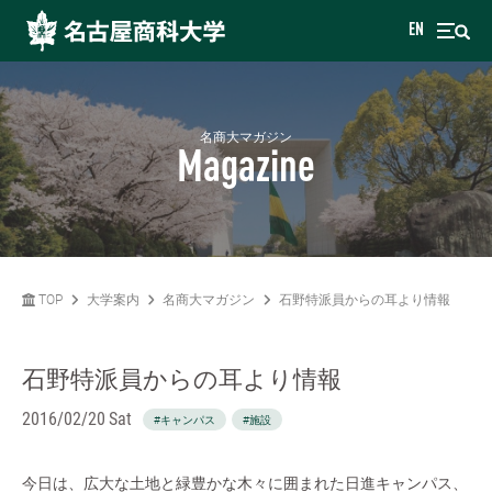
EN
名商大マガジン
Magazine
TOP
大学案内
名商大マガジン
石野特派員からの耳より情報
石野特派員からの耳より情報
2016/02/20 Sat
#キャンパス
#施設
今日は、広大な土地と緑豊かな木々に囲まれた日進キャンパス、