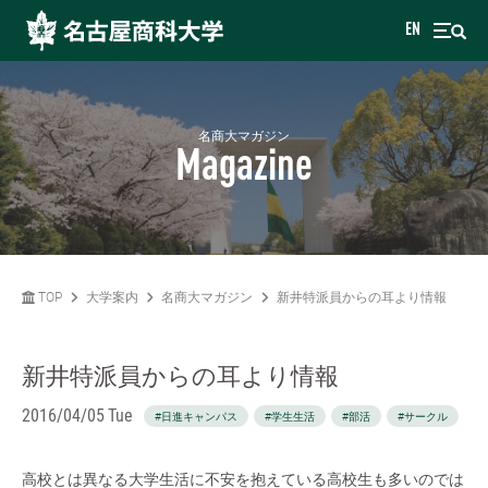
EN
名商大マガジン
Magazine
TOP
大学案内
名商大マガジン
新井特派員からの耳より情報
新井特派員からの耳より情報
2016/04/05 Tue
#日進キャンパス
#学生生活
#部活
#サークル
高校とは異なる大学生活に不安を抱えている高校生も多いのでは