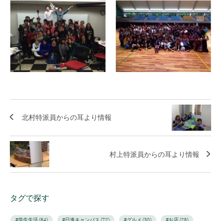
北村特派員からの耳より情報
村上特派員からの耳より情報
タグで探す
#学生生活 (84)
#日進キャンパス (72)
#グルメ (30)
#お店 (28)