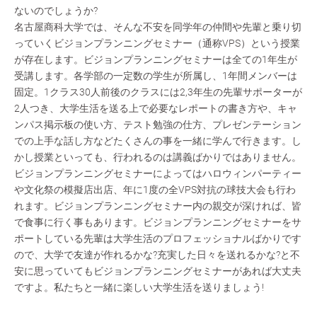
ないのでしょうか?
名古屋商科大学では、そんな不安を同学年の仲間や先輩と乗り切
っていくビジョンプランニングセミナー（通称VPS）という授業
が存在します。ビジョンプランニングセミナーは全ての1年生が
受講します。各学部の一定数の学生が所属し、1年間メンバーは
固定。1クラス30人前後のクラスには2,3年生の先輩サポーターが
2人つき、大学生活を送る上で必要なレポートの書き方や、キャ
ンパス掲示板の使い方、テスト勉強の仕方、プレゼンテーション
での上手な話し方などたくさんの事を一緒に学んで行きます。し
かし授業といっても、行われるのは講義ばかりではありません。
ビジョンプランニングセミナーによってはハロウィンパーティー
や文化祭の模擬店出店、年に1度の全VPS対抗の球技大会も行わ
れます。ビジョンプランニングセミナー内の親交が深ければ、皆
で食事に行く事もあります。ビジョンプランニングセミナーをサ
ポートしている先輩は大学生活のプロフェッショナルばかりです
ので、大学で友達が作れるかな?充実した日々を送れるかな?と不
安に思っていてもビジョンプランニングセミナーがあれば大丈夫
ですよ。私たちと一緒に楽しい大学生活を送りましょう!