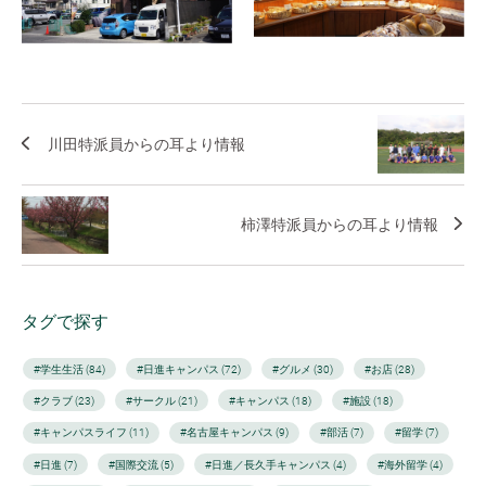
川田特派員からの耳より情報
柿澤特派員からの耳より情報
タグで探す
#学生生活 (84)
#日進キャンパス (72)
#グルメ (30)
#お店 (28)
#クラブ (23)
#サークル (21)
#キャンパス (18)
#施設 (18)
#キャンパスライフ (11)
#名古屋キャンパス (9)
#部活 (7)
#留学 (7)
#日進 (7)
#国際交流 (5)
#日進／長久手キャンパス (4)
#海外留学 (4)