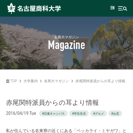
EN
名商大マガジン
Magazine
TOP
大学案内
名商大マガジン
赤尾関特派員からの耳より情報
赤尾関特派員からの耳より情報
2016/04/19 Tue
#日進キャンパス
#学生生活
#グルメ
#お店
私が住んでいる名東寮の近くにある「ベッカライ・ミヤガワ」と