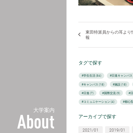
東田特派員からの耳より
報
タグで探す
#学生生活 (84)
#日進キャンパス (
#キャンパス (18)
#施設 (18)
#日進 (7)
#国際交流 (5)
#
#コミュニケーション (4)
#都心型
大学案内
アーカイブで探す
About
2021/01
2019/01