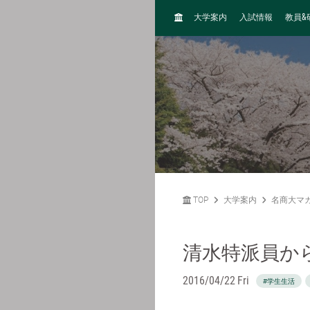
H
&
大学案内
入試情報
教員
O
M
E
TOP
大学案内
名商大マ
清水特派員か
2016/04/22 Fri
#学生生活