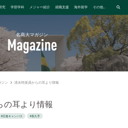
研究
学部学科
メジャー紹介
就職支援
海外留学
その他...
名商大マガジン
Magazine
ガジン
清水特派員からの耳より情報
らの耳より情報
#日進キャンパス
#長久手