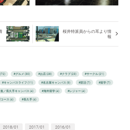
情
桜井特派員からの耳より情
報
72)
#グルメ (30)
#お店 (28)
#クラブ (23)
#サークル (21)
#キャンパスライフ (11)
#名古屋キャンパス (9)
#部活 (7)
#留学 (7)
日進／長久手キャンパス (4)
#海外留学 (4)
#レジャー (4)
コース (4)
#長久手 (4)
2018/01
2017/01
2016/01