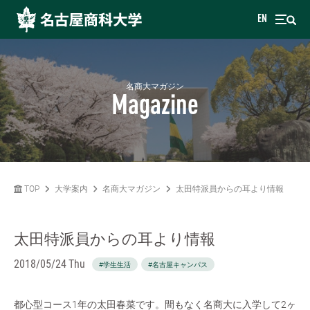
EN
名商大マガジン
Magazine
TOP
大学案内
名商大マガジン
太田特派員からの耳より情報
太田特派員からの耳より情報
2018/05/24 Thu
#学生生活
#名古屋キャンパス
都心型コース1年の太田春菜です。間もなく名商大に入学して2ヶ