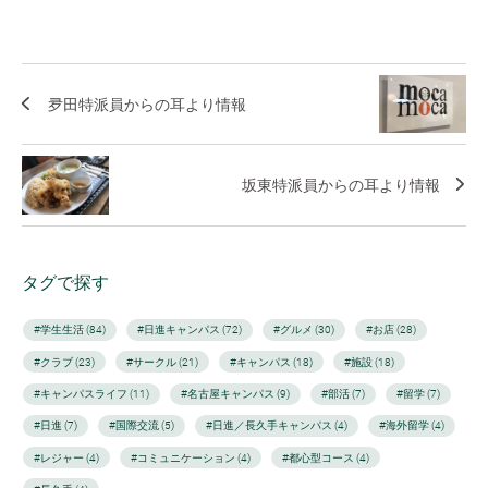
夛田特派員からの耳より情報
坂東特派員からの耳より情報
タグで探す
#学生生活 (84)
#日進キャンパス (72)
#グルメ (30)
#お店 (28)
#クラブ (23)
#サークル (21)
#キャンパス (18)
#施設 (18)
#キャンパスライフ (11)
#名古屋キャンパス (9)
#部活 (7)
#留学 (7)
#日進 (7)
#国際交流 (5)
#日進／長久手キャンパス (4)
#海外留学 (4)
#レジャー (4)
#コミュニケーション (4)
#都心型コース (4)