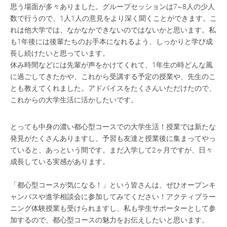
思う場面が多々ありました。グループセッションは7~8人の少人
数で行うので、1人1人の意見をより深く聞くことができます。こ
れは他大学では、なかなかできないのではないかと思います。私
も1年後には後輩たちのお手本になれるよう、しっかりと学び成
長し続けたいと思っています。
休み時間などには先輩が声をかけてくれて、1年生の時どんな風
に過ごしてきたかや、これから受講する予定の授業や、先生のこ
とも教えてくれました。アドバイスをたくさんいただけたので、
これからの大学生活に活かしたいです。
とっても中身の濃い都心型コースでの大学生活！授業では新たな
発見がたくさんありますし、予習も友達と授業後に集まってやっ
ていると、あっという間です。まだ入学して2ヶ月ですが、日々
成長している実感があります。
「都心型コースが気になる！」という皆さんは、ぜひオープンキ
ャンパスや進学相談会に参加してみてください！アクティブラー
ニング体験授業も受けられますし、私も学生サポーターとして参
加するので、都心型コースの魅力をお伝えしたいと思います。