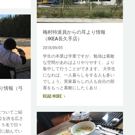
梅村特派員からの耳より情報
（IKEA長久手店）
2018/09/05
学生の本業は学業ですが、勉強は素敵
な空間があればよりやりやすく、より
集中して行うことができます。 大学生
になれば、一人暮らしをする人も多い
でしょう。実家暮らしの人も自分の部
屋をもっと素敵にしたくあり...
り情報（弓
READ MORE
についてご紹
位を誇る広さ
２５名で日々
習に励んでい