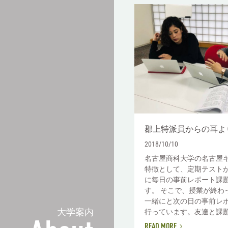
郡上特派員からの耳よ
2018/10/10
名古屋商科大学の名古屋
特徴として、定期テスト
に毎日の事前レポート課
す。 そこで、授業が終わ
一緒にと次の日の事前レ
大学案内
行っています。友達と課題を
READ MORE