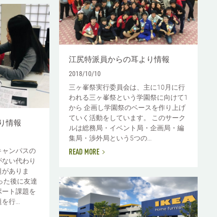
江尻特派員からの耳より情報
2018/10/10
三ヶ峯祭実行委員会は、主に10月に行
われる三ヶ峯祭という学園祭に向けて1
から 企画し学園祭のベースを作り上げ
ていく活動をしています。 このサーク
り情報
ルは総務局・イベント局・企画局・編
集局・渉外局という5つの...
キャンパスの
READ MORE
がない代わり
題がありま
った後に友達
ポート課題を
行...