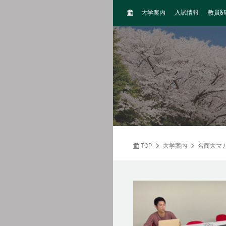
H
&
大学案内
入試情報
教員
O
M
E
TOP
大学案内
名商大マ