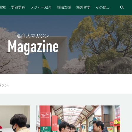
研究
学部学科
メジャー紹介
就職支援
海外留学
その他...
名商大マガジン
Magazine
ガジン