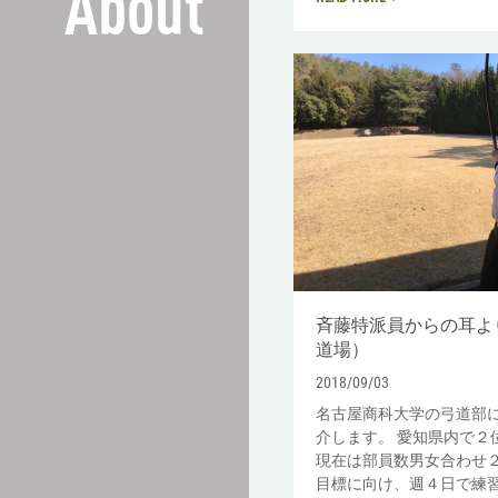
About
斉藤特派員からの耳よ
道場）
2018/09/03
名古屋商科大学の弓道部
介します。 愛知県内で２
現在は部員数男女合わせ
目標に向け、週４日で練