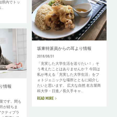
知県内でトッ
..
坂東特派員からの耳より情報
2018/08/31
「充実した大学生活を送りたい！」そ
う考えたことはありませんか？ 今回は
私が考える「充実した大学生活」をフ
ォトジェニックな場所とともに紹介し
たいと思います。 広大な自然 名古屋商
り情報
科大学・日進／長久手キャ...
READ MORE
菜です。間も
月が経ちま
アクティブラ