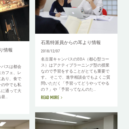
石黒特派員からの耳より情報
り情報
2018/12/07
名古屋キャンパスのBBA（都心型コー
ス）はアクティブラーニング型の授業
ンパスは都会
なので予習をすることがとても重要で
はカフェ、レ
す。 そこで、進学相談会でもよくご質
にあり、食で
問いただく「予習ってどうやってやる
その中でも私
の？」や「予習ってなんのた...
スに通って大
...
READ MORE