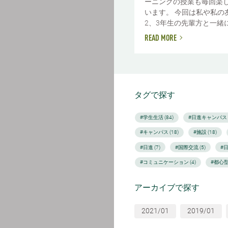
ーニングの授業も毎回楽
います。 今回は私や私の
2、3年生の先輩方と一緒に受
READ MORE
タグで探す
#学生生活 (84)
#日進キャンパス (
#キャンパス (18)
#施設 (18)
#日進 (7)
#国際交流 (5)
#
#コミュニケーション (4)
#都心型
アーカイブで探す
2021/01
2019/01