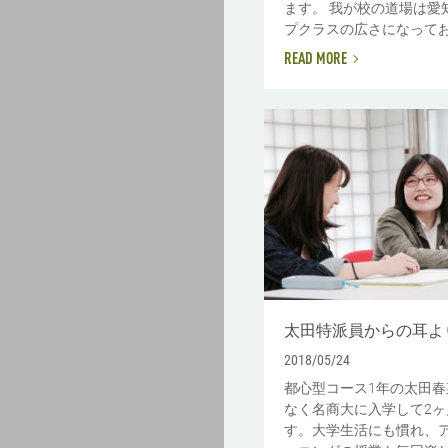
ます。 我が校の道場は愛
プクラスの広さになってお.
READ MORE
太田特派員からの耳よ
2018/05/24
都心型コース1年の太田春
なく名商大に入学して2ヶ
す。大学生活にも慣れ、