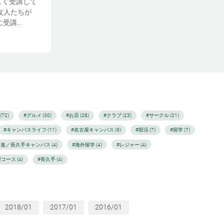
しく受講して
友人たちが
講...
72)
#グルメ (30)
#お店 (28)
#クラブ (23)
#サークル (21)
#キャンパスライフ (11)
#名古屋キャンパス (9)
#部活 (7)
#留学 (7)
日進／長久手キャンパス (4)
#海外留学 (4)
#レジャー (4)
コース (4)
#長久手 (4)
2018/01
2017/01
2016/01