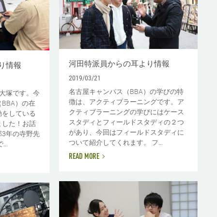
河田特派員からの耳より情報
り情報
2019/03/21
名古屋キャンパス（BBA）の学びの特
大塚です。今
徴は、アクティブラーニングです。ア
BBA）の在
クティブラーニングの学びにはケース
動をしている
スタディとフィールドスタディの２つ
ました！お話
があり、今回はフィールドスタディに
3年の寺野先
ついて紹介してくれます。 フ...
..
READ MORE