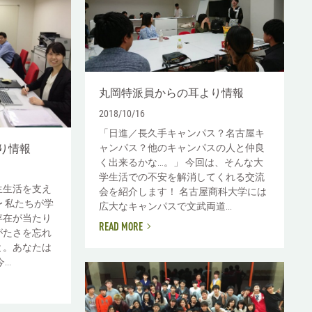
丸岡特派員からの耳より情報
2018/10/16
「日進／長久手キャンパス？名古屋キ
り情報
ャンパス？他のキャンパスの人と仲良
く出来るかな…。」 今回は、そんな大
学生活での不安を解消してくれる交流
生生活を支え
会を紹介します！ 名古屋商科大学には
 私たちが学
広大なキャンパスで文武両道...
存在が当たり
READ MORE
がたさを忘れ
と。あなたは
..