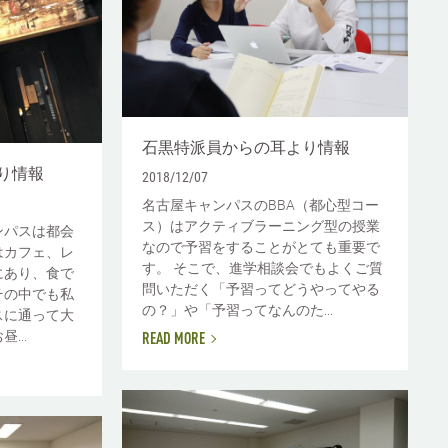
石黒特派員からの耳より情報
り情報
2018/12/07
名古屋キャンパスのBBA（都心型コー
ス）はアクティブラーニング型の授業
ンパスは都会
なので予習をすることがとても重要で
はカフェ、レ
す。 そこで、進学相談会でもよくご質
にあり、食で
問いただく「予習ってどうやってやる
その中でも私
の？」や「予習ってなんのた...
スに通って大
...
READ MORE