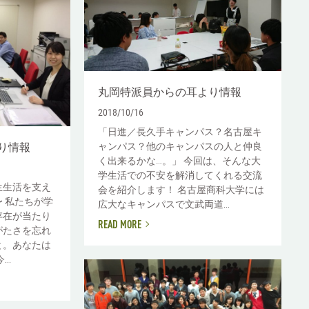
丸岡特派員からの耳より情報
2018/10/16
「日進／長久手キャンパス？名古屋キ
り情報
ャンパス？他のキャンパスの人と仲良
く出来るかな…。」 今回は、そんな大
学生活での不安を解消してくれる交流
生生活を支え
会を紹介します！ 名古屋商科大学には
 私たちが学
広大なキャンパスで文武両道...
存在が当たり
READ MORE
がたさを忘れ
と。あなたは
..