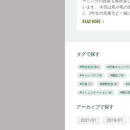
ーニングの授業も毎回楽
います。 今回は私や私の
2、3年生の先輩方と一緒に受
READ MORE
タグで探す
#学生生活 (84)
#日進キャンパス (
#キャンパス (18)
#施設 (18)
#日進 (7)
#国際交流 (5)
#
#コミュニケーション (4)
#都心型
アーカイブで探す
2021/01
2019/01