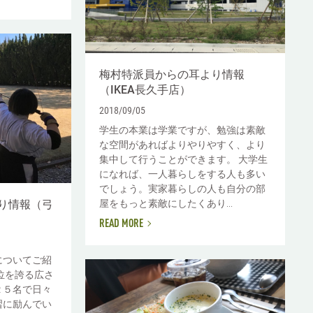
梅村特派員からの耳より情報
（IKEA長久手店）
2018/09/05
学生の本業は学業ですが、勉強は素敵
な空間があればよりやりやすく、より
集中して行うことができます。 大学生
になれば、一人暮らしをする人も多い
でしょう。実家暮らしの人も自分の部
屋をもっと素敵にしたくあり...
り情報（弓
READ MORE
についてご紹
位を誇る広さ
２５名で日々
習に励んでい