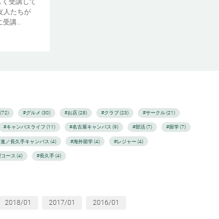
しく受講して
友人たちが
講...
72)
#グルメ (30)
#お店 (28)
#クラブ (23)
#サークル (21)
#キャンパスライフ (11)
#名古屋キャンパス (9)
#部活 (7)
#留学 (7)
日進／長久手キャンパス (4)
#海外留学 (4)
#レジャー (4)
コース (4)
#長久手 (4)
2018/01
2017/01
2016/01