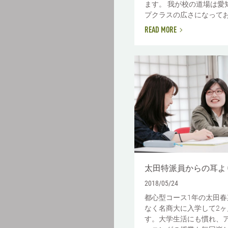
ます。 我が校の道場は愛
プクラスの広さになってお.
READ MORE
太田特派員からの耳よ
2018/05/24
都心型コース1年の太田春
なく名商大に入学して2ヶ
す。大学生活にも慣れ、