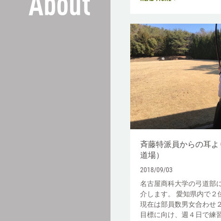
About
斉藤特派員からの耳よ
道場）
2018/09/03
名古屋商科大学の弓道部
介します。 愛知県内で２
現在は部員数男女合わせ
目標に向け、週４日で練