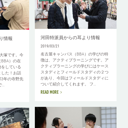
河田特派員からの耳より情報
り情報
2019/03/21
名古屋キャンパス（BBA）の学びの特
大塚です。今
徴は、アクティブラーニングです。ア
BBA）の在
クティブラーニングの学びにはケース
動をしている
スタディとフィールドスタディの２つ
ました！お話
があり、今回はフィールドスタディに
3年の寺野先
ついて紹介してくれます。 フ...
..
READ MORE