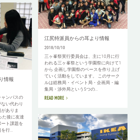
江尻特派員からの耳より情報
2018/10/10
三ヶ峯祭実行委員会は、主に10月に行
われる三ヶ峯祭という学園祭に向けて1
から 企画し学園祭のベースを作り上げ
ていく活動をしています。 このサーク
り情報
ルは総務局・イベント局・企画局・編
集局・渉外局という5つの...
キャンパスの
READ MORE
がない代わり
題がありま
った後に友達
ポート課題を
行...