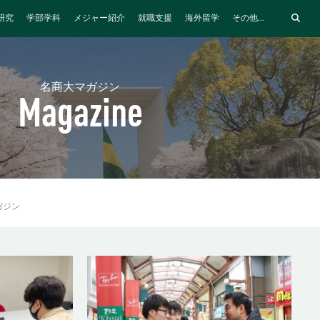
研究
学部学科
メジャー紹介
就職支援
海外留学
その他...
名商大マガジン
Magazine
ガジン