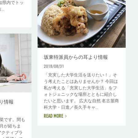
知県内でトッ
..
坂東特派員からの耳より情報
2018/08/31
「充実した大学生活を送りたい！」そ
う考えたことはありませんか？ 今回は
私が考える「充実した大学生活」をフ
ォトジェニックな場所とともに紹介し
たいと思います。 広大な自然 名古屋商
り情報
科大学・日進／長久手キャ...
READ MORE
菜です。間も
月が経ちま
アクティブラ