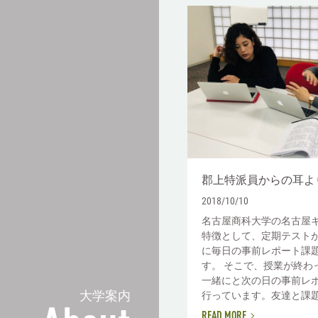
郡上特派員からの耳よ
2018/10/10
名古屋商科大学の名古屋
特徴として、定期テスト
に毎日の事前レポート課
す。 そこで、授業が終わ
一緒にと次の日の事前レ
大学案内
行っています。友達と課題を
READ MORE