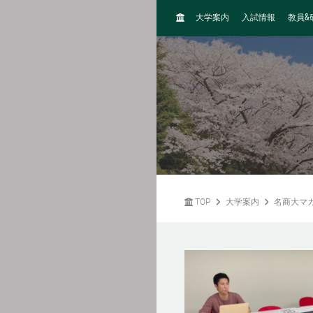
H
&
大学案内
入試情報
教員
O
M
E
TOP
大学案内
名商大マ