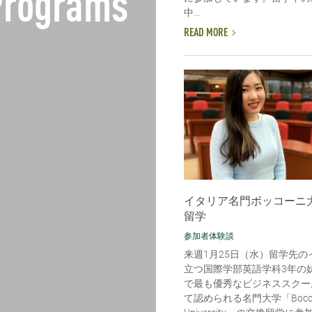
 Programs
中...
READ MORE
イタリア名門ボッコーニ
留学
参加者体験談
来週1月25日（水）留学先の
立つ国際学部英語学科3年の
で最も優秀なビジネススクー
て認められる名門大学「Bocco