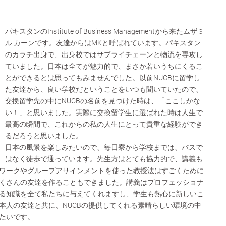
パキスタンのInstitute of Business Managementから来たムザミ
ル カーンです。友達からはMKと呼ばれています。パキスタン
のカラチ出身で、出身校ではサプライチェーンと物流を専攻し
ていました。日本は全てが魅力的で、まさか若いうちにくるこ
とができるとは思ってもみませんでした。以前NUCBに留学し
た友達から、良い学校だということをいつも聞いていたので、
交換留学先の中にNUCBの名前を見つけた時は、「ここしかな
い！」と思いました。実際に交換留学生に選ばれた時は人生で
最高の瞬間で、これからの私の人生にとって貴重な経験ができ
るだろうと思いました。
日本の風景を楽しみたいので、毎日寮から学校までは、バスで
はなく徒歩で通っています。先生方はとても協力的で、講義も
ワークやグループアサインメントを使った教授法はすごくために
くさんの友達を作ることもできました。講義はプロフェッショナ
る知識を全て私たちに与えてくれますし、学生も熱心に新しいこ
本人の友達と共に、NUCBの提供してくれる素晴らしい環境の中
たいです。