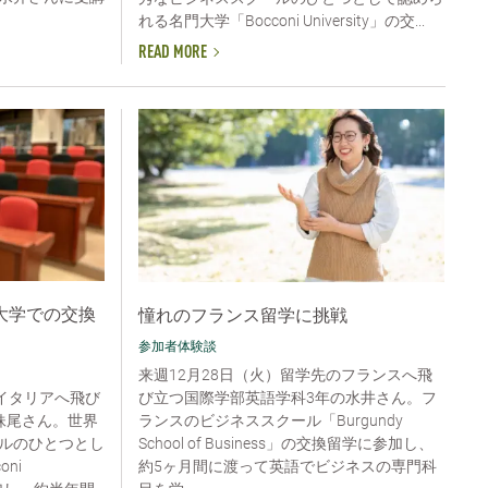
れる名門大学「Bocconi University」の交...
READ MORE
大学での交換
憧れのフランス留学に挑戦
参加者体験談
来週12月28日（火）留学先のフランスへ飛
び立つ国際学部英語学科3年の水井さん。フ
イタリアへ飛び
ランスのビジネススクール「Burgundy
妹尾さん。世界
School of Business」の交換留学に参加し、
ルのひとつとし
約5ヶ月間に渡って英語でビジネスの専門科
ni