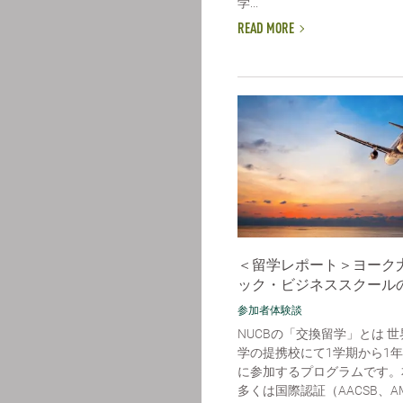
学...
READ MORE
＜留学レポート＞ヨーク
ック・ビジネススクール
参加者体験談
NUCBの「交換留学」とは 
学の提携校にて1学期から1
に参加するプログラムです。
多くは国際認証（AACSB、AM