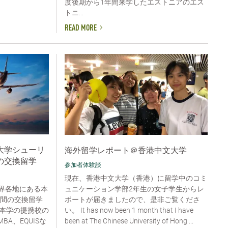
度後期から1年間来学したエストニアのエス
トニ...
READ MORE
大学シューリ
海外留学レポート＠香港中文大学
の交換留学
参加者体験談
現在、香港中文大学（香港）に留学中のコミ
ュニケーション学部2年生の女子学生からレ
世界各地にある本
ポートが届きましたので、是非ご覧くださ
年間の交換留学
い。 It has now been 1 month that I have
本学の提携校の
been at The Chinese University of Hong ...
BA、EQUISな