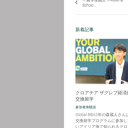
＜留学生紹介＞Alberta
Schoo...
新着記事
クロアチア ザグレブ経済
交換留学
参加者体験談
Global BBA2年の森蔵人さ
交換留学プログラムに参加し
いアドリア海で知られるクロ