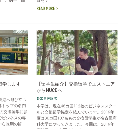
目を学...
に参加し、約半年間
READ MORE
留学します
【留学生紹介】交換留学でエストニア
からNUCBへ
参加者体験談
香港へ飛び立つ
港トップの名門
本学は、現在48カ国112校のビジネススクー
の交換留学に参
ルと交換留学協定を結んでいます。2019年
でビジネスの専
度は30カ国107名もの交換留学生が名古屋商
から長期の留
科大学にやってきました。今回は、2019年