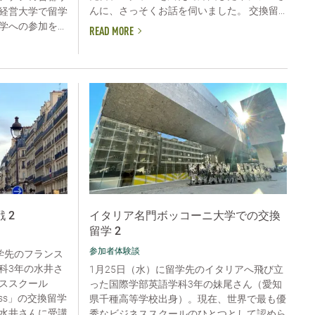
んに、さっそくお話を伺いました。 交換留...
経営大学で留学
への参加を...
READ MORE
 2
イタリア名門ボッコーニ大学での交換
留学 2
参加者体験談
留学先のフランス
科3年の水井さ
1月25日（水）に留学先のイタリアへ飛び立
ススクール
った国際学部英語学科3年の妹尾さん（愛知
siness」の交換留学
県千種高等学校出身）。現在、世界で最も優
水井さんに受講
秀なビジネススクールのひとつとして認めら