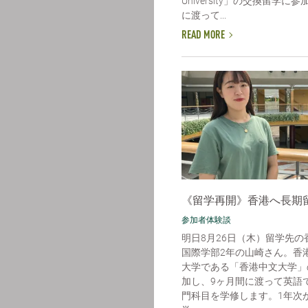
University」の交換留学
に渡って...
READ MORE
《留学再開》香港へ長期
参加者体験談
明日8月26日（木）留学先の
国際学部2年の山崎さん。香
大学である「香港中文大学」
加し、9ヶ月間に渡って英語
門科目を学修します。1年次