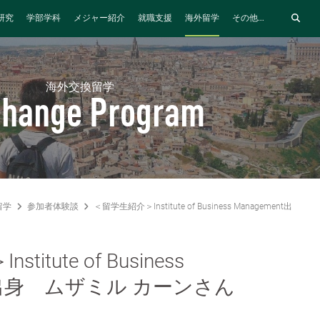
研究
学部学科
メジャー紹介
就職支援
海外留学
その他...
海外交換留学
change Program
留学
参加者体験談
＜留学生紹介＞Institute of Business Management
itute of Business
nt出身 ムザミル カーンさん