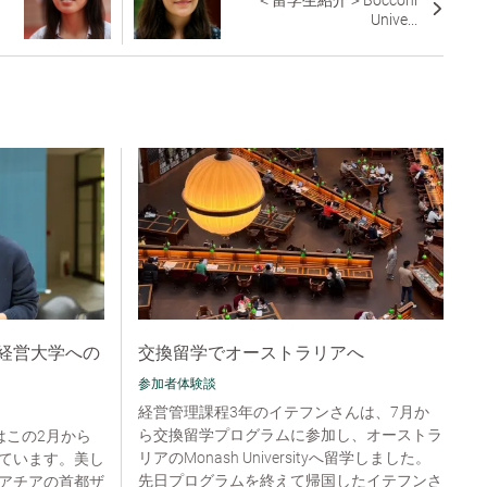
＜留学生紹介＞Bocconi
Unive...
経営大学への
交換留学でオーストラリアへ
参加者体験談
経営管理課程3年のイテフンさんは、7月か
ら交換留学プログラムに参加し、オーストラ
んはこの2月から
リアのMonash Universityへ留学しました。
ています。美し
先日プログラムを終えて帰国したイテフンさ
アチアの首都ザ