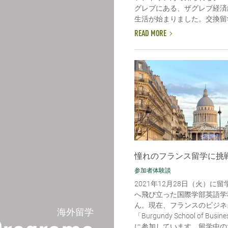
グレブにある、ザグレブ経済
生活が始まりました。交換留学
READ MORE
憧れのフランス留学に挑戦
参加者体験談
2021年12月28日（火）に
へ飛び立った国際学部英語学
ん。現在、フランスのビジネ
海外留学
「Burgundy School of Bu
に参加しています。留学中の