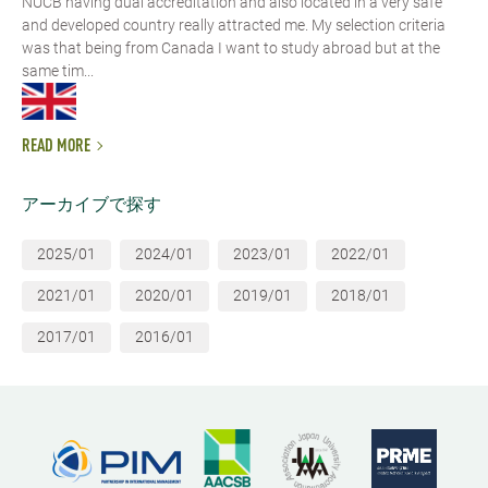
NUCB having dual accreditation and also located in a very safe
and developed country really attracted me. My selection criteria
was that being from Canada I want to study abroad but at the
same tim...
READ MORE
アーカイブで探す
2025/01
2024/01
2023/01
2022/01
2021/01
2020/01
2019/01
2018/01
2017/01
2016/01