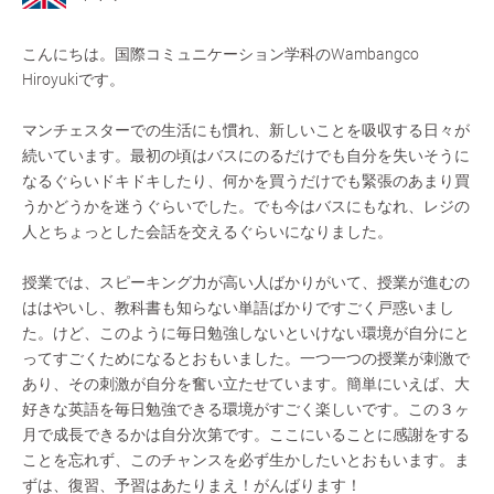
こんにちは。国際コミュニケーション学科のWambangco
Hiroyukiです。
マンチェスターでの生活にも慣れ、新しいことを吸収する日々が
続いています。最初の頃はバスにのるだけでも自分を失いそうに
なるぐらいドキドキしたり、何かを買うだけでも緊張のあまり買
うかどうかを迷うぐらいでした。でも今はバスにもなれ、レジの
人とちょっとした会話を交えるぐらいになりました。
授業では、スピーキング力が高い人ばかりがいて、授業が進むの
ははやいし、教科書も知らない単語ばかりですごく戸惑いまし
た。けど、このように毎日勉強しないといけない環境が自分にと
ってすごくためになるとおもいました。一つ一つの授業が刺激で
あり、その刺激が自分を奮い立たせています。簡単にいえば、大
好きな英語を毎日勉強できる環境がすごく楽しいです。この３ヶ
月で成長できるかは自分次第です。ここにいることに感謝をする
ことを忘れず、このチャンスを必ず生かしたいとおもいます。ま
ずは、復習、予習はあたりまえ！がんばります！