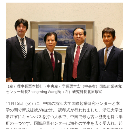
（左）理事長栗本博行（中央左）学長栗本宏（中央右）国際起業研究
センター所長Zhongming Wang氏（右）研究科長北原康富
11月15日（火）に、中国の浙江大学国際起業研究センターと本
学の間で新規提携が結ばれ、調印式が行われました。浙江大学は
浙江省にキャンパスを持つ大学で、中国で最も古い歴史を持つ学
府の一つです。国際起業センターは海外の学生を広く受入れ、起