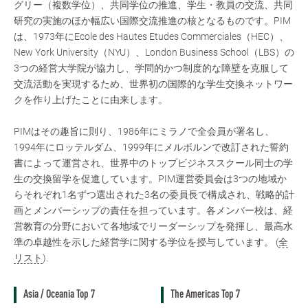
グリー（複数学位）、共同学位の推進、学生・教員の交流、共同
研究の実施のほか幅広い国際交流推進の核となるものです。PIM
は、1973年にEcole des Hautes Etudes Commerciales（HEC）、
New York University（NYU）、London Business School（LBS）の
3つの経営大学院が協力し、学問的かつ制度的な障壁を克服して
交流活動を実現するため、世界初の国際的な学生交換ネットワー
クを作り上げたことに由来します。
PIMはその趣旨に則り、1986年にミラノで全会員が署名し、
1994年にロッテルダム、1999年にメルボルンで改訂された誓約
書によって運営され、世界中のトップビジネススクール同士の学
生の交換留学を促進しています。PIM運営委員会は3つの地域か
らそれぞれ1名ずつ選出された3名の委員長で構成され、戦略的計
画とメンバーシップの責任を担っています。各メンバー校は、経
営教育の分野において各地域でリーダーシップを発揮し、最高水
準の卓越性を示した経営学に関する学位を授与しています。 (
全
リスト
).
Asia / Oceania Top 7
The Americas Top 7