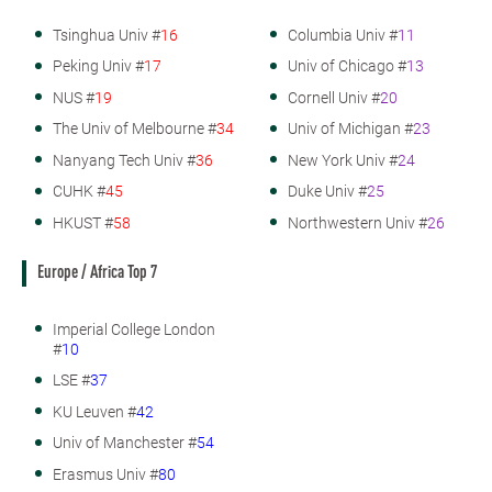
Tsinghua Univ #
16
Columbia Univ #
11
Peking Univ #
17
Univ of Chicago #
13
NUS #
19
Cornell Univ #
20
The Univ of Melbourne #
34
Univ of Michigan #
23
Nanyang Tech Univ #
36
New York Univ #
24
CUHK #
45
Duke Univ #
25
HKUST #
58
Northwestern Univ #
26
Europe / Africa Top 7
Imperial College London
#
10
LSE #
37
KU Leuven #
42
Univ of Manchester #
54
Erasmus Univ #
80