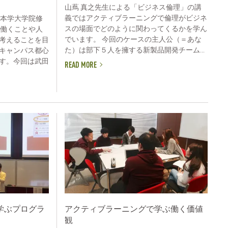
山蔦 真之先生による「ビジネス倫理」の講
義ではアクティブラーニングで倫理がビジネ
は本学大学院修
スの場面でどのように関わってくるかを学ん
、働くことや人
でいます。 今回のケースの主人公（＝あな
考えることを目
た）は部下５人を擁する新製品開発チーム...
キャンパス都心
す。今回は武田
READ MORE
学ぶプログラ
アクティブラーニングで学ぶ働く価値
観