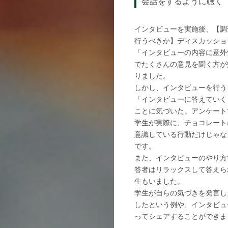
会話をするように聴く
インタビューを実施後、【調
行うべきか】ディスカッショ
「インタビューの内容に意外
でたくさんの意見を聞く方が
りました。
しかし、インタビューを行う
「インタビューに答えていく
ことに気づいた。アンケート
学生が実際に、チョコレート
意識している行動だけじゃな
です。
また、インタビューのやり方
答者はリラックスして答えら
生もいました。
学生が自らの気づきを発言し
したという例や、インタビュ
ってシェアすることができま