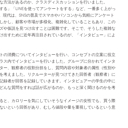
な方法があるのか、クラスディスカッションを行いました。
する」「LINEを使ってアンケートをする」など、一番多く上がっ
法。現代は、SNSの普及でスマホやパソコンから気軽にアンケート
しかし、顧客や市場が多様化、複雑化していることもあり、この
ズや仮説を見つけ出すことは困難です。そこで、そうした複雑な
け出すために近年再注目されているのが、「インタビュー」によ
トの消費についてインタビューを行い、コンセプトの立案に役立
ラス内でインタビューを行いました。グループに分かれてインタ
ター、観察者の役割分担をし、質問内容や対象者の属性（性別や
を考えました。リクルーターが見つけてきた回答者（観察者）に
記録者が回答を記録していきます。インタビュアーの学生の中に
どんな質問をすれば話が広がるのか、もっと深く聞けるのかを考
ると、カロリーを気にしていそうなイメージの女性でも、買う際
ないという回答があり、むしろ値段や量を重視しているという意