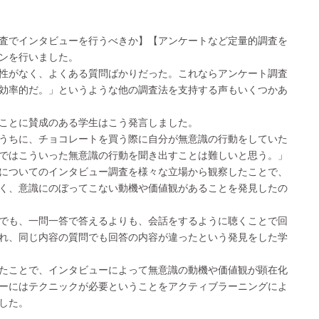
査でインタビューを行うべきか】【アンケートなど定量的調査を
ンを行いました。
性がなく、よくある質問ばかりだった。これならアンケート調査
効率的だ。」というような他の調査法を支持する声もいくつかあ
ことに賛成のある学生はこう発言しました。
うちに、チョコレートを買う際に自分が無意識の行動をしていた
ではこういった無意識の行動を聞き出すことは難しいと思う。」
についてのインタビュー調査を様々な立場から観察したことで、
く、意識にのぼってこない動機や価値観があることを発見したの
でも、一問一答で答えるよりも、会話をするように聴くことで回
れ、同じ内容の質問でも回答の内容が違ったという発見をした学
たことで、インタビューによって無意識の動機や価値観が顕在化
ーにはテクニックが必要ということをアクティブラーニングによ
した。