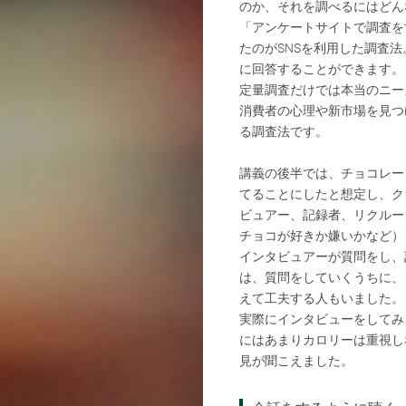
のか、それを調べるにはどん
「アンケートサイトで調査を
たのがSNSを利用した調査
に回答することができます。
定量調査だけでは本当のニー
消費者の心理や新市場を見つ
る調査法です。
講義の後半では、チョコレー
てることにしたと想定し、ク
ビュアー、記録者、リクルー
チョコが好きか嫌いかなど）
インタビュアーが質問をし、
は、質問をしていくうちに、
えて工夫する人もいました。
実際にインタビューをしてみ
にはあまりカロリーは重視し
見が聞こえました。