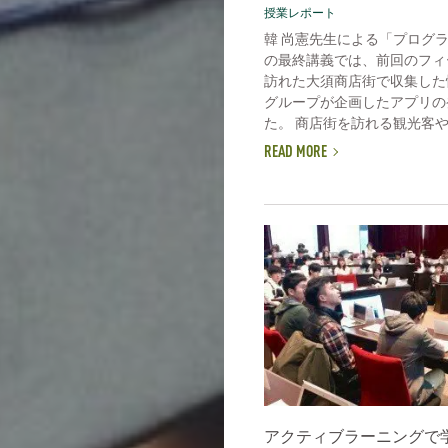
授業レポート
韓 尚憲先生による「プログ
の最終講義では、前回のフィ
訪れた大須商店街で収集した
グループが企画したアプリの
た。 商店街を訪れる観光客や商
READ MORE
アクティブラーニングで