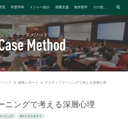
研究
学部学科
メジャー紹介
就職支援
海外留学
その他...
ケースメソッド
Case Method
メソッド
授業レポート
アクティブラーニングで考える深層心理
ーニングで考える深層心理
ラーニング
#ケーススタディ