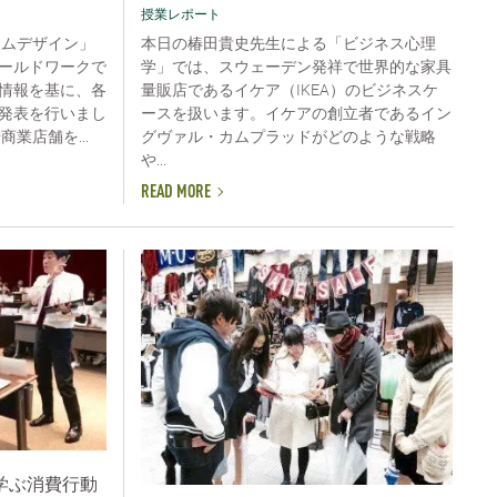
授業レポート
ラムデザイン」
本日の椿田貴史先生による「ビジネス心理
ールドワークで
学」では、スウェーデン発祥で世界的な家具
情報を基に、各
量販店であるイケア（IKEA）のビジネスケ
発表を行いまし
ースを扱います。イケアの創立者であるイン
業店舗を...
グヴァル・カムプラッドがどのような戦略
や...
READ MORE
学ぶ消費行動