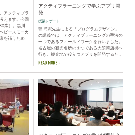
アクティブラーニングで学ぶアプリ開
発
、アクティブラ
考えます。今回
授業レポート
30歳）。黒川
韓 尚憲先生による「プログラムデザイン」
ヘビースモーカ
の講義では、アクティブラーニングの手法の
を補うため...
一つであるフィールドワークを行いました。
名古屋の観光名所の１つである大須商店街へ
行き、観光地で役立つアプリを開発するた...
READ MORE