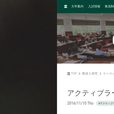
H
&
大学案内
入試情報
教員
O
M
E
TOP
教員 & 研究
ケース
アクティブラ
2016/11/10 Thu
#アクティブ