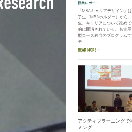
Research
授業レポート
「MBAキャリアデザイン」
了生（MBAホルダー）から
生、キャリアについて改めて
的に開講されている、名古屋
型コース独自のプログラムで
テ...
READ MORE
アクティブラーニングで
ミング