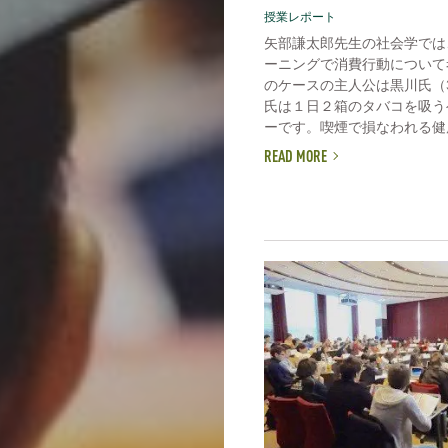
授業レポート
矢部謙太郎先生の社会学では
ーニングで消費行動について
のケースの主人公は黒川氏（
氏は１日２箱のタバコを吸う
ーです。喫煙で損なわれる健康
READ MORE