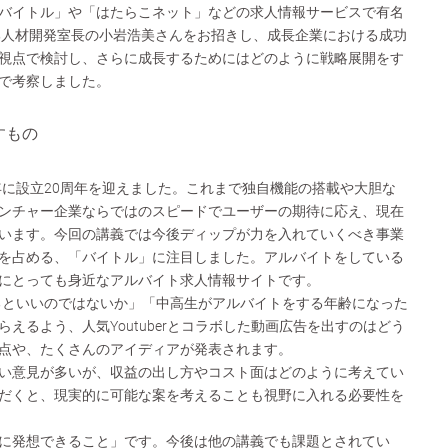
バイトル」や「はたらこネット」などの求人情報サービスで有名
部人材開発室長の小岩浩美さんをお招きし、成長企業における成功
視点で検討し、さらに成長するためにはどのように戦略展開をす
で考察しました。
すもの
7年に設立20周年を迎えました。これまで独自機能の搭載や大胆な
ンチャー企業ならではのスピードでユーザーの期待に応え、現在
います。今回の講義では今後ディップが力を入れていくべき事業
を占める、「バイトル」に注目しました。アルバイトをしている
にとっても身近なアルバイト求人情報サイトです。
るといいのではないか」「中高生がアルバイトをする年齢になった
えるよう、人気Youtuberとコラボした動画広告を出すのはどう
点や、たくさんのアイディアが発表されます。
い意見が多いが、収益の出し方やコスト面はどのように考えてい
だくと、現実的に可能な案を考えることも視野に入れる必要性を
に発想できること」です。今後は他の講義でも課題とされてい