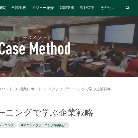
研究
学部学科
メジャー紹介
就職支援
海外留学
その他...
ケースメソッド
Case Method
メソッド
授業レポート
アクティブラーニングで学ぶ企業戦略
ーニングで学ぶ企業戦略
ラーニング
#アクティブラーニング事例紹介