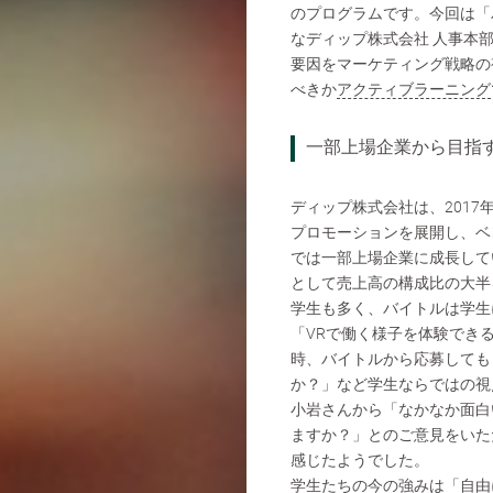
のプログラムです。今回は「
なディップ株式会社 人事本
要因をマーケティング戦略の
べきか
アクティブラーニング
一部上場企業から目指
ディップ株式会社は、201
プロモーションを展開し、ベ
では一部上場企業に成長して
として売上高の構成比の大半
学生も多く、バイトルは学生
「VRで働く様子を体験でき
時、バイトルから応募してもら
か？」など学生ならではの視
小岩さんから「なかなか面白
ますか？」とのご意見をいた
感じたようでした。
学生たちの今の強みは「自由