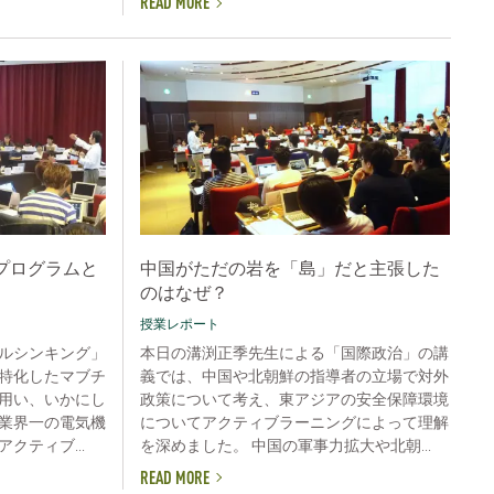
READ MORE
グプログラムと
中国がただの岩を「島」だと主張した
のはなぜ？
授業レポート
ルシンキング」
本日の溝渕正季先生による「国際政治」の講
特化したマブチ
義では、中国や北朝鮮の指導者の立場で対外
用い、いかにし
政策について考え、東アジアの安全保障環境
業界一の電気機
についてアクティブラーニングによって理解
クティブ...
を深めました。 中国の軍事力拡大や北朝...
READ MORE