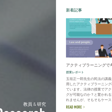
新着記事
アクティブラーニングで
授業レポート
玉垣正一郎先生の民法の講義
用したアクティブラーニング
ています。法律の授業でアク
グが可能なのか？と驚かれる
れませんが、そもそもケースメ
教員 & 研究
READ MORE