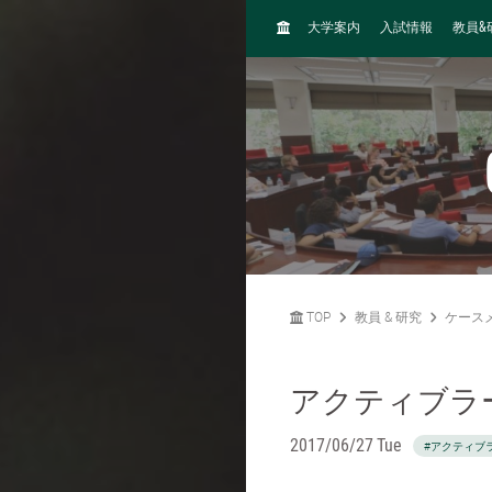
H
&
大学案内
入試情報
教員
O
M
E
TOP
教員 & 研究
ケース
アクティブラ
2017/06/27 Tue
#アクティブ