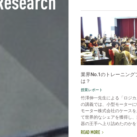
Research
業界No.1のトレーニン
は？
授業レポート
竹澤伸一先生による「ロジカ
の講義では、小型モーターに
モーター株式会社のケースを
て世界的なシェアを獲得し、
器の王手へ上り詰めたのかをア
READ MORE