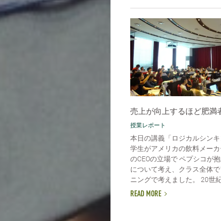
売上が向上するほど肥満
授業レポート
本日の講義「ロジカルシンキ
学生がアメリカの飲料メーカ
のCEOの立場で ペプシコが
について考え、クラス全体で
ニングで考えました。 20世紀
READ MORE