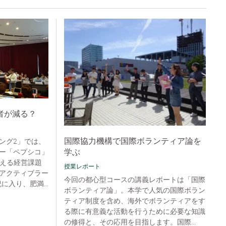
者が減る？
国際協力機構で国際ボランティア論を
ング2」では、
学ぶ
ー「ペプシコ」
抱える経営課題
授業レポート
アクティブラー
今回の都心型コースの講義レポートは「国際
に入り、肥満...
ボランティア論」。本学で人気の国際ボラン
ティア制度を含め、海外でボランティアをす
る際に有意義な活動を行うために必要な知識
の修得と、その応用を目指します。国際...