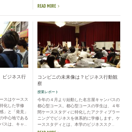
READ MORE
、ビジネス行
コンビニの未来像は？ビジネス行動観
察
授業レポート
ースはケースス
今年の４月より始動した名古屋キャンパスの
特化した学修
都心型コース。都心型コースの学生は、４年
感」と「発見」
間ケーススタディに特化したアクティブラー
の中心地である
ニングでビジネスを体系的に学修します。ケ
スは、キャ...
ーススタディとは、本学のビジネススク...