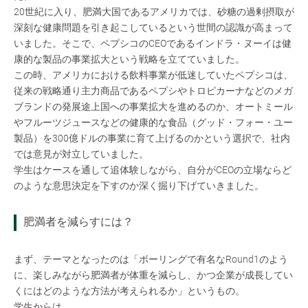
20世紀に入り、肥満大国であるアメリカでは、砂糖の過剰摂取が
深刻な健康問題を引き起こしているという世間の認識が高まって
いました。そこで、ペプシコのCEOであるインドラ・ヌーイは健
康的な製品の事業拡大という戦略を立てていました。
この時、アメリカにおける飲料事業が低迷していたペプシコは、
従来の戦略通り主力商品であるペプシやトロピカーナなどのメガ
ブランドの発展途上国への事業拡大を進めるのか、オートミール
やフルーツジュースなどの健康的な食品（グッド・フォー・ユー
製品）を300億ドルの事業に育て上げるのかという選択で、社内
では意見が対立していました。
学生はケースを通して追体験しながら、自分がCEOの立場ならど
のような意思決定を下すのか深く掘り下げていきました。
肥満者を減らすには？
まず、テーマとなったのは「ボーリングで有名なRound1のよう
に、楽しみながら肥満者が体重を減らし、かつ企業が成長してい
くにはどのような方法が考えられるか」というもの。
学生からは