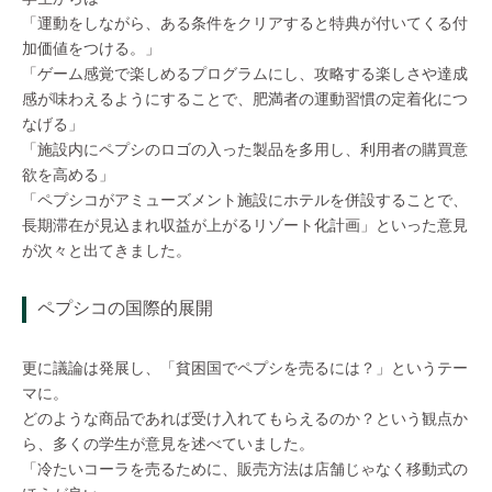
「運動をしながら、ある条件をクリアすると特典が付いてくる付
加価値をつける。」
「ゲーム感覚で楽しめるプログラムにし、攻略する楽しさや達成
感が味わえるようにすることで、肥満者の運動習慣の定着化につ
なげる」
「施設内にペプシのロゴの入った製品を多用し、利用者の購買意
欲を高める」
「ペプシコがアミューズメント施設にホテルを併設することで、
長期滞在が見込まれ収益が上がるリゾート化計画」といった意見
が次々と出てきました。
ペプシコの国際的展開
更に議論は発展し、「貧困国でペプシを売るには？」というテー
マに。
どのような商品であれば受け入れてもらえるのか？という観点か
ら、多くの学生が意見を述べていました。
「冷たいコーラを売るために、販売方法は店舗じゃなく移動式の