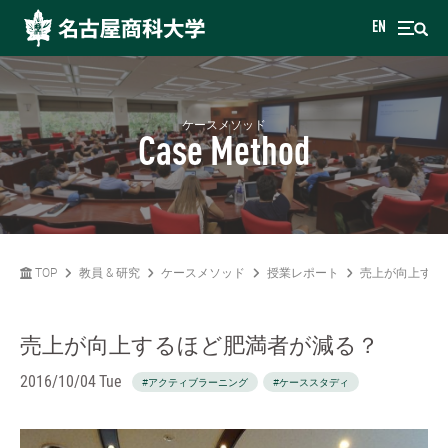
EN
ケースメソッド
Case Method
TOP
教員 & 研究
ケースメソッド
授業レポート
売上が向上する
売上が向上するほど肥満者が減る？
2016/10/04 Tue
#アクティブラーニング
#ケーススタディ