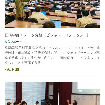
経済学部 × データ分析《ビジネスエコノミクス 1》
授業レポート
経済学部 田村正興准教授の「ビジネスエコノミクス 1」では、経
済統計・価格戦略・消費者心理に関してアクティブラーニング形
式で学修します。学生が「面白い」「頭を使う」「ビジネスに役
立つ」ことを実感できる...
READ MORE