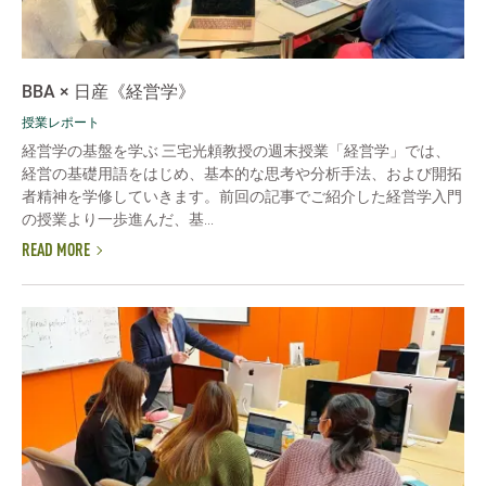
BBA × 日産《経営学》
授業レポート
経営学の基盤を学ぶ 三宅光頼教授の週末授業「経営学」では、
経営の基礎用語をはじめ、基本的な思考や分析手法、および開拓
者精神を学修していきます。前回の記事でご紹介した経営学入門
の授業より一歩進んだ、基...
READ MORE