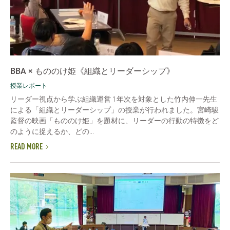
BBA × もののけ姫《組織とリーダーシップ》
授業レポート
リーダー視点から学ぶ組織運営 1年次を対象とした竹内伸一先生
による「組織とリーダーシップ」の授業が行われました。宮崎駿
監督の映画「もののけ姫」を題材に、リーダーの行動の特徴をど
のように捉えるか、どの...
READ MORE