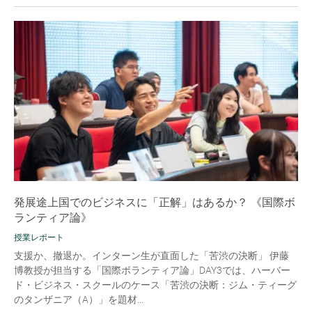
発展途上国でのビジネスに「正解」はあるか？ 《国際ボ
ランティア論》
授業レポート
支援か、撤退か。インターン生が直面した「苦渋の決断」 伊藤
博教授が担当する「国際ボランティア論」DAY3では、ハーバー
ド・ビジネス・スクールのケース「苦渋の決断：ジム・ティーグ
のタンザニア（A）」を題材...