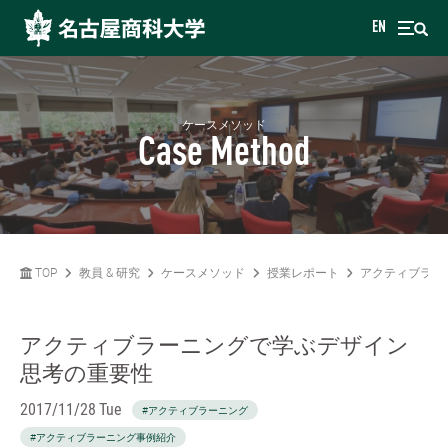
EN
ケースメソッド
Case Method
TOP
教員 & 研究
ケースメソッド
授業レポート
アクティブラー
アクティブラーニングで学ぶデザイン
思考の重要性
2017/11/28 Tue
#アクティブラーニング
#アクティブラーニング事例紹介