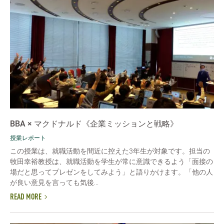
BBA × マクドナルド《企業ミッションと戦略》
授業レポート
この授業は、就職活動を間近に控えた3年生が対象です。担当の
牧田幸裕教授は、就職活動を学生が常に意識できるよう「面接の
場だと思ってプレゼンをしてみよう」と語りかけます。「他の人
が良い意見を言っても気後...
READ MORE