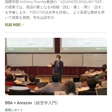
国際学部 Anthony Townley教授の「ADVANCED ENGLISH 700F」
の授業では、英語の要となる4技能「読む・書く・聞く・話す」
を学修します。TOEIC700点水準を目指し、より高度な教材を用
いて授業を展開。学生は語学力...
READ MORE
BBA × Amazon《経営学入門》
授業レポート