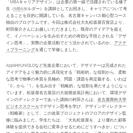
「MBAキャリアデザイン」は企業の第一線で活躍されている修了
生（
MBA
ホルダー）を講師としてお招きし、キャリアについて考
えることを目的に開講している、名古屋キャンパス都心型コース
独自のプログラムです。今回は株式会社大丸松坂屋百貨店​より、
村田俊介さんにお越しいただきました。既存のアイデアを超え
て、イノベーションを生み出すための有効な手段とされる「デザ
イン思考」。実際の企業活動でどう活かされているのか、
アクテ
ィブラーニング
を通じて学修しました。
AppleやUNIQLOなど先進企業において、デザイナーは完成された
アイデアをより魅力的に具現化する「戦術的」な役割から、柔軟
な思考で物事の本質を見極め、問題・課題を再定義する、いわば
「0」から「1」を生み出す「戦略的」な役割を果たすようになっ
ています。松坂屋名古屋店の大規模改装計画において、環境デザ
インのディレクターであった講師の村田さんは、
名古屋商科大学
ビジネススクール
でデザイン思考を学び、デザインディレクター
（戦略家）として、この改装プロジェクトのフロアのデザイン監
修に臨みました。学生たちは、「大丸松坂屋を、より優れた顧客
体験を提供できる会社に変革させるためにどうすべきか」につい