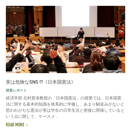
実は危険なSNS !?《日本国憲法》
授業レポート
経済学部 北村貴准教授の「日本国憲法」の授業では、日本国憲
法に関する基本的知識を体系的に学修し、あまり馴染みがないと
思われがちな憲法が実は学生の日常生活と密接に関係していると
いう点に関して、ケースメ...
READ MORE