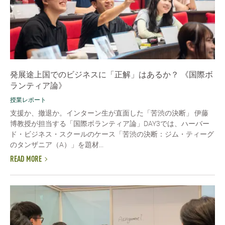
発展途上国でのビジネスに「正解」はあるか？ 《国際ボ
ランティア論》
授業レポート
支援か、撤退か。インターン生が直面した「苦渋の決断」 伊藤
博教授が担当する「国際ボランティア論」DAY3では、ハーバー
ド・ビジネス・スクールのケース「苦渋の決断：ジム・ティーグ
のタンザニア（A）」を題材...
READ MORE