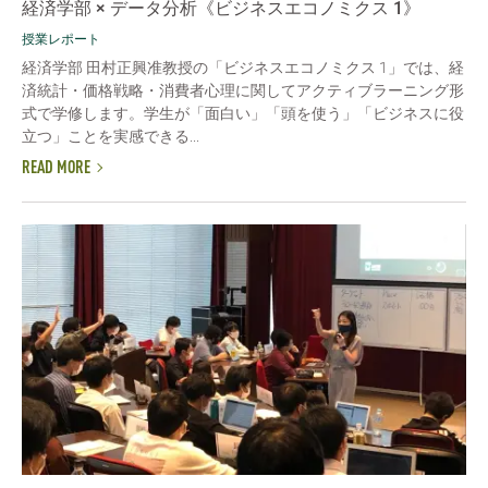
経済学部 × データ分析《ビジネスエコノミクス 1》
授業レポート
経済学部 田村正興准教授の「ビジネスエコノミクス 1」では、経
済統計・価格戦略・消費者心理に関してアクティブラーニング形
式で学修します。学生が「面白い」「頭を使う」「ビジネスに役
立つ」ことを実感できる...
READ MORE