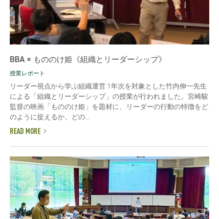
BBA × もののけ姫《組織とリーダーシップ》
授業レポート
リーダー視点から学ぶ組織運営 1年次を対象とした竹内伸一先生
による「組織とリーダーシップ」の授業が行われました。宮崎駿
監督の映画「もののけ姫」を題材に、リーダーの行動の特徴をど
のように捉えるか、どの...
READ MORE