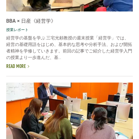
BBA × 日産《経営学》
授業レポート
経営学の基盤を学ぶ 三宅光頼教授の週末授業「経営学」では、
経営の基礎用語をはじめ、基本的な思考や分析手法、および開拓
者精神を学修していきます。前回の記事でご紹介した経営学入門
の授業より一歩進んだ、基...
READ MORE