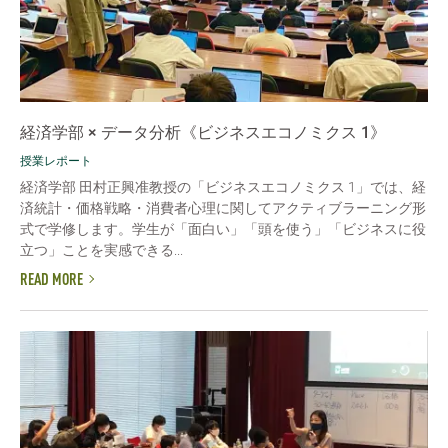
経済学部 × データ分析《ビジネスエコノミクス 1》
授業レポート
経済学部 田村正興准教授の「ビジネスエコノミクス 1」では、経
済統計・価格戦略・消費者心理に関してアクティブラーニング形
式で学修します。学生が「面白い」「頭を使う」「ビジネスに役
立つ」ことを実感できる...
READ MORE