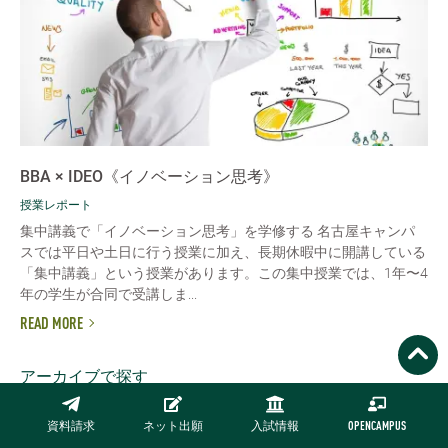
BBA × IDEO《イノベーション思考》
授業レポート
集中講義で「イノベーション思考」を学修する 名古屋キャンパ
スでは平日や土日に行う授業に加え、長期休暇中に開講している
「集中講義」という授業があります。この集中授業では、1年〜4
年の学生が合同で受講しま...
READ MORE
アーカイブで探す
2026/01
2025/01
2023/01
2022/01
資料請求
ネット出願
入試情報
OPENCAMPUS