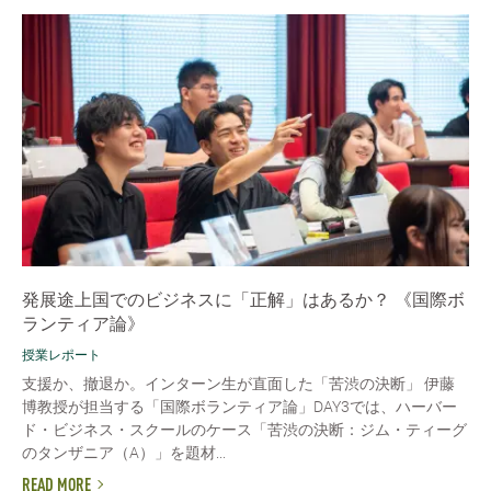
発展途上国でのビジネスに「正解」はあるか？ 《国際ボ
ランティア論》
授業レポート
支援か、撤退か。インターン生が直面した「苦渋の決断」 伊藤
博教授が担当する「国際ボランティア論」DAY3では、ハーバー
ド・ビジネス・スクールのケース「苦渋の決断：ジム・ティーグ
のタンザニア（A）」を題材...
READ MORE