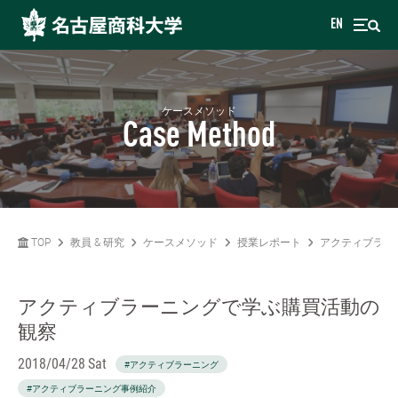
EN
ケースメソッド
Case Method
TOP
教員 & 研究
ケースメソッド
授業レポート
アクティブラー
アクティブラーニングで学ぶ購買活動の
観察
2018/04/28 Sat
#アクティブラーニング
#アクティブラーニング事例紹介