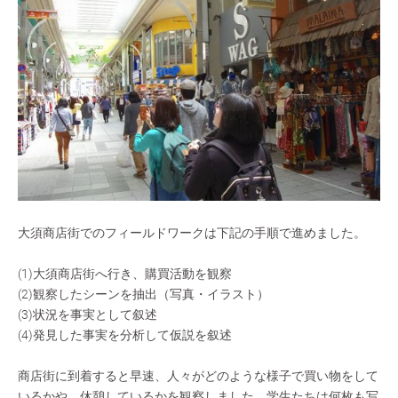
大須商店街でのフィールドワークは下記の手順で進めました。
(1)大須商店街へ行き、購買活動を観察
(2)観察したシーンを抽出（写真・イラスト）
(3)状況を事実として叙述
(4)発見した事実を分析して仮説を叙述
商店街に到着すると早速、人々がどのような様子で買い物をして
いるかや、休憩しているかを観察しました。学生たちは何枚も写