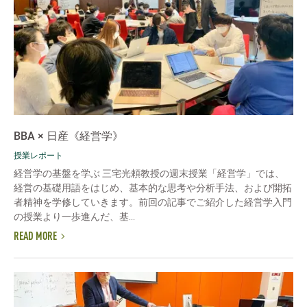
BBA × 日産《経営学》
授業レポート
経営学の基盤を学ぶ 三宅光頼教授の週末授業「経営学」では、
経営の基礎用語をはじめ、基本的な思考や分析手法、および開拓
者精神を学修していきます。前回の記事でご紹介した経営学入門
の授業より一歩進んだ、基...
READ MORE