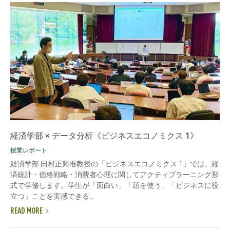
経済学部 × データ分析《ビジネスエコノミクス 1》
授業レポート
経済学部 田村正興准教授の「ビジネスエコノミクス 1」では、経
済統計・価格戦略・消費者心理に関してアクティブラーニング形
式で学修します。学生が「面白い」「頭を使う」「ビジネスに役
立つ」ことを実感できる...
READ MORE