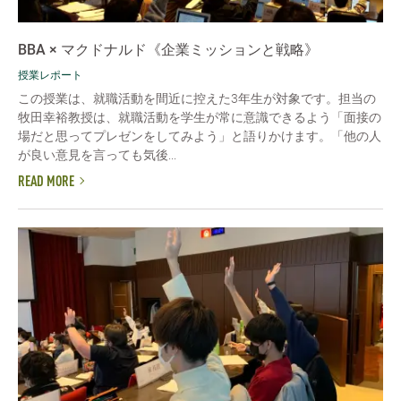
BBA × マクドナルド《企業ミッションと戦略》
授業レポート
この授業は、就職活動を間近に控えた3年生が対象です。担当の
牧田幸裕教授は、就職活動を学生が常に意識できるよう「面接の
場だと思ってプレゼンをしてみよう」と語りかけます。「他の人
が良い意見を言っても気後...
READ MORE