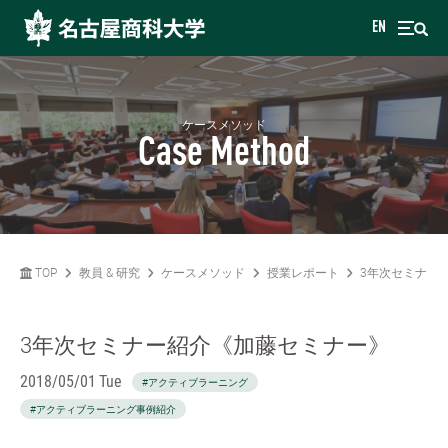
EN
ケースメソッド
Case Method
TOP
教員 & 研究
ケースメソッド
授業レポート
3年次セミナー
3年次セミナー紹介《加藤セミナー》
2018/05/01 Tue
#アクティブラーニング
#アクティブラーニング事例紹介