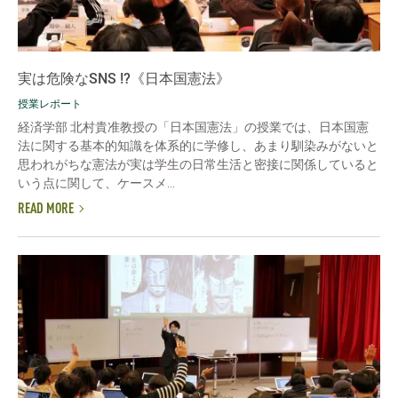
実は危険なSNS !?《日本国憲法》
授業レポート
経済学部 北村貴准教授の「日本国憲法」の授業では、日本国憲
法に関する基本的知識を体系的に学修し、あまり馴染みがないと
思われがちな憲法が実は学生の日常生活と密接に関係していると
いう点に関して、ケースメ...
READ MORE