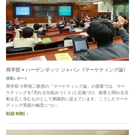
商学部 × ハーゲンダッツ ジャパン《マーケティング論》
授業レポート
商学部 小野裕二教授の「マーケティング論」の授業では、マー
ケティングを｢売れる仕組みづくり｣と定義づけ、顧客と関わる活
動を広く含むものとして網羅的に捉えています。こうしたマーケ
ティング実践の極意につい...
READ MORE