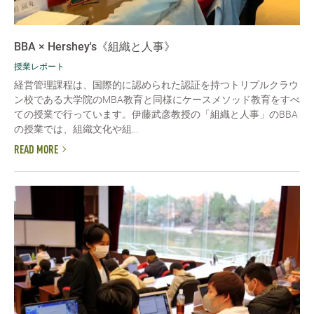
BBA × Hershey's《組織と人事》
授業レポート
経営管理課程は、国際的に認められた認証を持つトリプルクラウ
ン校である大学院のMBA教育と同様にケースメソッド教育をすべ
ての授業で行っています。伊藤武彦教授の「組織と人事」のBBA
の授業では、組織文化や組...
READ MORE