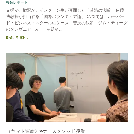
授業レポート
支援か、撤退か。インターン生が直面した「苦渋の決断」 伊藤
博教授が担当する「国際ボランティア論」DAY3では、ハーバー
ド・ビジネス・スクールのケース「苦渋の決断：ジム・ティーグ
のタンザニア（A）」を題材...
READ MORE
《ヤマト運輸》×ケースメソッド授業