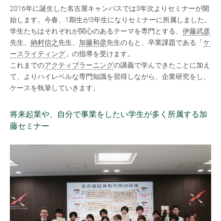
2016年に誕生した名古屋キャンパスでは3年次よりセミナーが開
始します。今春、1期生が3年生になりセミナーに所属しました。
学生たちはそれぞれが関心のあるテーマを専門とする、
伊藤武彦
先生、
納村信之
先生、
加藤和彦
先生のもと、卒業課題である「
ケ
ースライティング
」の指導を受けます。
これまでの
アクティブラーニング
の講義で学んできたことに加え
て、よりハイレベルな専門知識を習得しながら、企業研究をし、
ケースを執筆していきます。
将来起業や、自分で事業をしたい学生が多く所属する加
藤セミナー