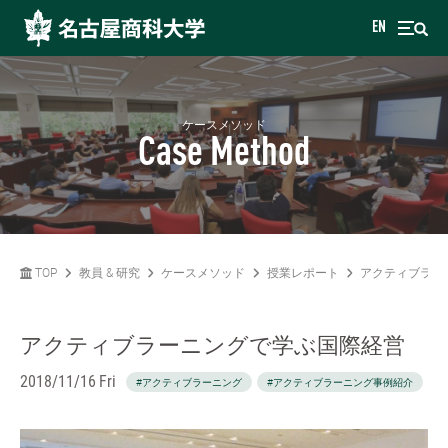
EN
ケースメソッド
Case Method
TOP
教員 & 研究
ケースメソッド
授業レポート
アクティブラー
アクティブラーニングで学ぶ国際経営
2018/11/16 Fri
#アクティブラーニング
#アクティブラーニング事例紹介