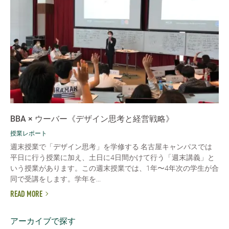
BBA × ウーバー《デザイン思考と経営戦略》
授業レポート
週末授業で「デザイン思考」を学修する 名古屋キャンパスでは
平日に行う授業に加え、土日に4日間かけて行う「週末講義」と
いう授業があります。この週末授業では、1年〜4年次の学生が合
同で受講をします。学年を...
READ MORE
アーカイブで探す