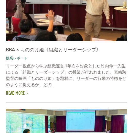
BBA × もののけ姫《組織とリーダーシップ》
授業レポート
リーダー視点から学ぶ組織運営 1年次を対象とした竹内伸一先生
による「組織とリーダーシップ」の授業が行われました。宮崎駿
監督の映画「もののけ姫」を題材に、リーダーの行動の特徴をど
のように捉えるか、どの...
READ MORE