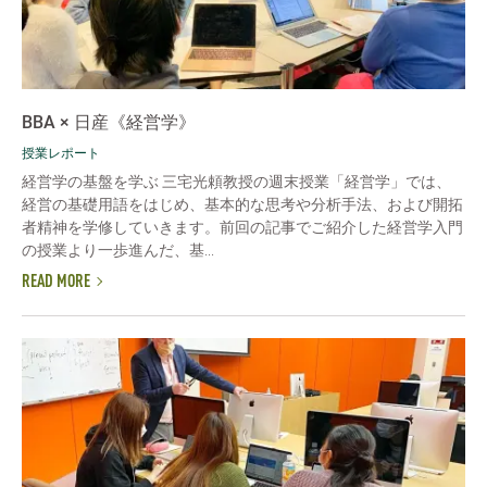
BBA × 日産《経営学》
授業レポート
経営学の基盤を学ぶ 三宅光頼教授の週末授業「経営学」では、
経営の基礎用語をはじめ、基本的な思考や分析手法、および開拓
者精神を学修していきます。前回の記事でご紹介した経営学入門
の授業より一歩進んだ、基...
READ MORE