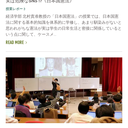
実は危険なSNS !?《日本国憲法》
授業レポート
経済学部 北村貴准教授の「日本国憲法」の授業では、日本国憲
法に関する基本的知識を体系的に学修し、あまり馴染みがないと
思われがちな憲法が実は学生の日常生活と密接に関係していると
いう点に関して、ケースメ...
READ MORE