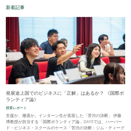
新着記事
発展途上国でのビジネスに「正解」はあるか？ 《国際ボ
ランティア論》
授業レポート
支援か、撤退か。インターン生が直面した「苦渋の決断」 伊藤
博教授が担当する「国際ボランティア論」DAY3では、ハーバー
ド・ビジネス・スクールのケース「苦渋の決断：ジム・ティーグ