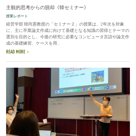
主観的思考からの脱却《韓セミナー》
授業レポート
経営学部 韓尚憲教授の「セミナー２」の授業は、2年次を対象
に、主に卒業論文作成に向けて基礎となる知識の習得とテーマの
選別を目的とし、今後の研究に必要なコンピュータ言語や論文作
成の基礎練習、ケースを用...
READ MORE