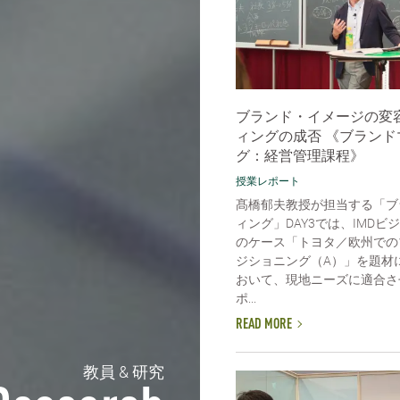
ブランド・イメージの変
ィングの成否 《ブランド
グ：経営管理課程》
授業レポート
髙橋郁夫教授が担当する「ブ
ィング」DAY3では、IMDビ
のケース「トヨタ／欧州での
ジショニング（A）」を題材
おいて、現地ニーズに適合さ
ポ...
READ MORE
教員 & 研究