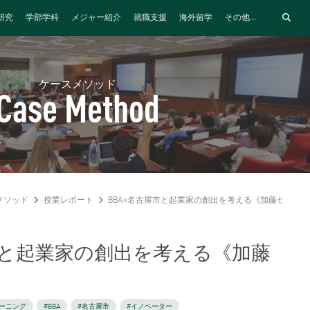
研究
学部学科
メジャー紹介
就職支援
海外留学
その他...
ケースメソッド
Case Method
メソッド
授業レポート
BBA×名古屋市と起業家の創出を考える《加藤セミナ
市と起業家の創出を考える《加藤
ーニング
#BBA
#名古屋市
#イノベーター