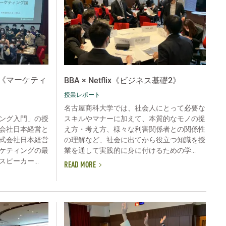
《マーケティ
BBA × Netflix《ビジネス基礎2》
授業レポート
名古屋商科大学では、社会人にとって必要な
スキルやマナーに加えて、本質的なモノの捉
ング入門」の授
え方・考え方、様々な利害関係者との関係性
会社日本経営と
の理解など、社会に出てから役立つ知識を授
式会社日本経営
業を通して実践的に身に付けるための学...
ケティングの最
ピーカー...
READ MORE