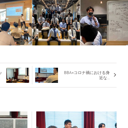
ッ
BBA×コロナ禍における身
近な...