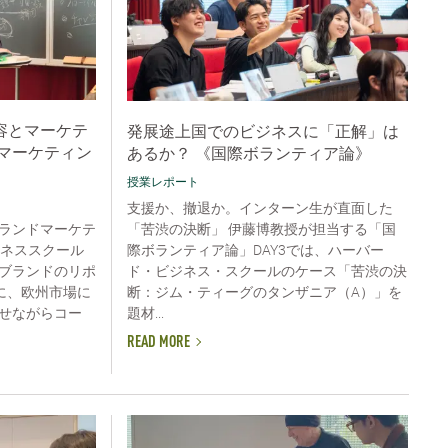
容とマーケテ
発展途上国でのビジネスに「正解」は
マーケティン
あるか？ 《国際ボランティア論》
授業レポート
支援か、撤退か。インターン生が直面した
「苦渋の決断」 伊藤博教授が担当する「国
ランドマーケテ
際ボランティア論」DAY3では、ハーバー
ジネススクール
ド・ビジネス・スクールのケース「苦渋の決
ブランドのリポ
断：ジム・ティーグのタンザニア（A）」を
に、欧州市場に
題材...
せながらコー
READ MORE