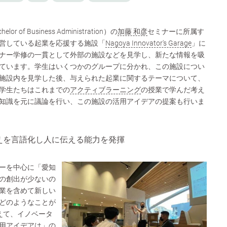
 of Business Administration）の
加藤 和彦
セミナーに所属す
営している起業を応援する施設「
Nagoya Innovator's Garage
」に
ナー学修の一貫として外部の施設などを見学し、新たな情報を吸
ています。学生はいくつかのグループに分かれ、この施設につい
施設内を見学した後、与えられた起業に関するテーマについて、
学生たちはこれまでの
アクティブラーニング
の授業で学んだ考え
知識を元に議論を行い、この施設の活用アイデアの提案も行いま
えを言語化し人に伝える能力を発揮
ーを中心に「愛知
の創出が少ないの
業を含めて新しい
どのようなことが
えて、イノベータ
用アイデアは」の