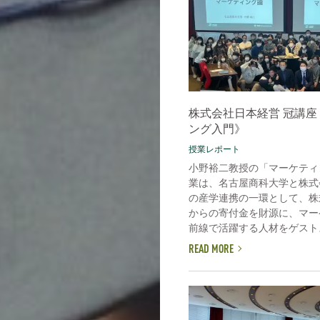
株式会社日本経営 冠講座
ング入門》
授業レポート
小野裕二教授の「マーケティ
業は、名古屋商科大学と株式
の産学連携の一環として、株
からの寄付金を財源に、マー
前線で活躍する人材をゲストス
READ MORE