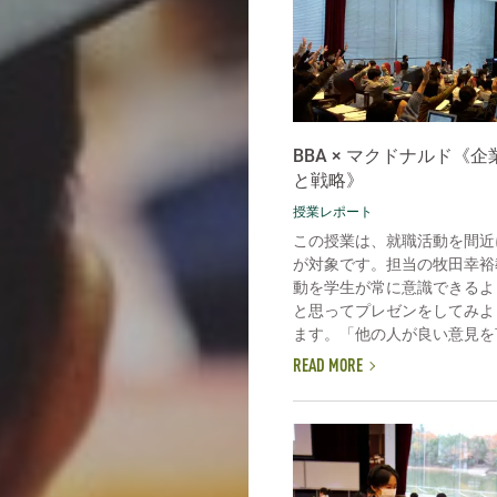
BBA × マクドナルド《
と戦略》
授業レポート
この授業は、就職活動を間近
が対象です。担当の牧田幸裕
動を学生が常に意識できるよ
と思ってプレゼンをしてみよ
ます。「他の人が良い意見を言
READ MORE