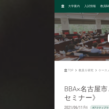
H
&
大学案内
入試情報
教員
O
M
E
TOP
教員 & 研究
ケース
BBA×名古屋
セミナー》
2021/06/11 Fri
#アクティブラ