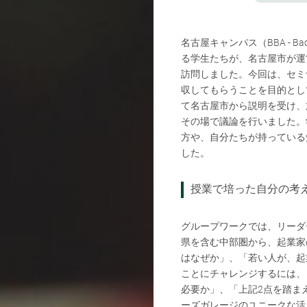
名古屋キャンパス（BBA - Bachelor
る学生たちが、名古屋市が運
訪問しました。今回は、セミ
収してもらうことを目的とし
て名古屋市から説明を受け、
その場で議論を行いました。
方や、自分たちが持っている
した。
授業で培った自分の考
グループワークでは、リーダ
県を含む中部圏から、起業家
はなぜか」、「若い人が、起
ことにチャレンジするには、
必要か」、「上記2点を踏ま
ーズガレージのユニークな活