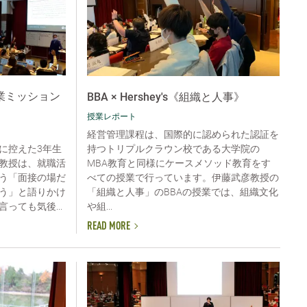
企業ミッション
BBA × Hershey's《組織と人事》
授業レポート
経営管理課程は、国際的に認められた認証を
持つトリプルクラウン校である大学院の
に控えた3年生
MBA教育と同様にケースメソッド教育をす
教授は、就職活
べての授業で行っています。伊藤武彦教授の
う「面接の場だ
「組織と人事」のBBAの授業では、組織文化
う」と語りかけ
や組...
っても気後...
READ MORE