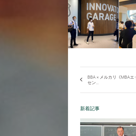
BBA × メルカリ《MBAエ
セン...
新着記事