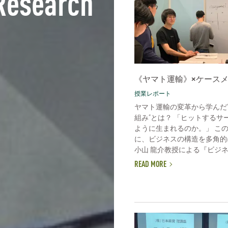
Research
《ヤマト運輸》×ケース
授業レポート
ヤマト運輸の変革から学んだ
組み”とは？ 「ヒットするサ
ように生まれるのか。」 こ
に、ビジネスの構造を多角的
小山 龍介教授による『ビジネス
READ MORE