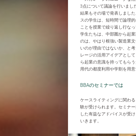
3点について議論を行いまし
結果もその場で発表しました
スの学生は、短時間で論理的
ことを授業で繰り返し行なっ
学生たちは、中部圏から起業
のは、やはり根強い製造業文
いのが理由ではないか、と考
レージの活用アイデアとして
ら起業の意識を持ってもらう
用代の都度利用や学割を用意
BBAのセミナーでは
ケースライティングに関わる
験が受けられます。セミナー
した有益なアドバイスが受け
いきます。