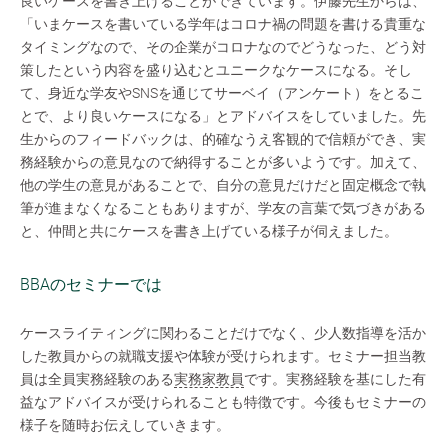
良いケースを書き上げることができています。伊藤先生からは、
「いまケースを書いている学年はコロナ禍の問題を書ける貴重な
タイミングなので、その企業がコロナなのでどうなった、どう対
策したという内容を盛り込むとユニークなケースになる。そし
て、身近な学友やSNSを通じてサーベイ（アンケート）をとるこ
とで、より良いケースになる」とアドバイスをしていました。先
生からのフィードバックは、的確なうえ客観的で信頼ができ、実
務経験からの意見なので納得することが多いようです。加えて、
他の学生の意見があることで、自分の意見だけだと固定概念で執
筆が進まなくなることもありますが、学友の言葉で気づきがある
と、仲間と共にケースを書き上げている様子が伺えました。
BBAのセミナーでは
ケースライティングに関わることだけでなく、少人数指導を活か
した教員からの就職支援や体験が受けられます。セミナー担当教
員は全員実務経験のある
実務家教員
です。実務経験を基にした有
益なアドバイスが受けられることも特徴です。今後もセミナーの
様子を随時お伝えしていきます。