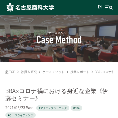
EN
ケースメソッド
Case Method
TOP
教員 & 研究
ケースメソッド
授業レポート
BBA×コロナ
BBA×コロナ禍における身近な企業《伊
藤セミナー》
2021/06/23 Wed
#アクティブラーニング
#BBA
#ケースライティング