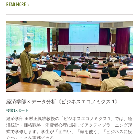
READ MORE
経済学部 × データ分析《ビジネスエコノミクス 1》
授業レポート
経済学部 田村正興准教授の「ビジネスエコノミクス 1」では、経
済統計・価格戦略・消費者心理に関してアクティブラーニング形
式で学修します。学生が「面白い」「頭を使う」「ビジネスに役
立つ」ことを実感できる...