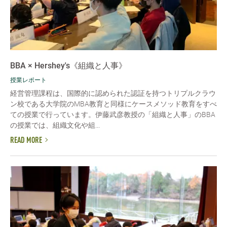
BBA × Hershey's《組織と人事》
授業レポート
経営管理課程は、国際的に認められた認証を持つトリプルクラウ
ン校である大学院のMBA教育と同様にケースメソッド教育をすべ
ての授業で行っています。伊藤武彦教授の「組織と人事」のBBA
の授業では、組織文化や組...
READ MORE