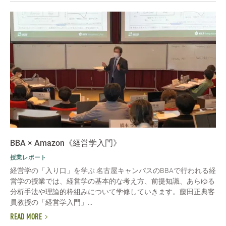
BBA × Amazon《経営学入門》
授業レポート
経営学の「入り口」を学ぶ 名古屋キャンパスのBBAで行われる経
営学の授業では、経営学の基本的な考え方、前提知識、あらゆる
分析手法や理論的枠組みについて学修していきます。藤田正典客
員教授の「経営学入門」...
READ MORE