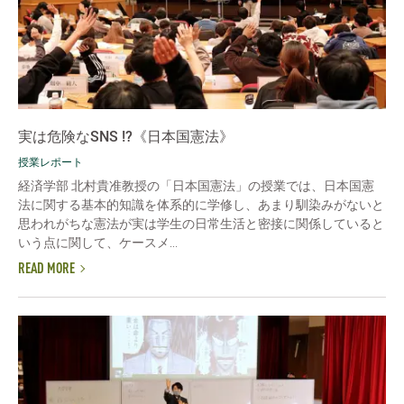
実は危険なSNS !?《日本国憲法》
授業レポート
経済学部 北村貴准教授の「日本国憲法」の授業では、日本国憲
法に関する基本的知識を体系的に学修し、あまり馴染みがないと
思われがちな憲法が実は学生の日常生活と密接に関係していると
いう点に関して、ケースメ...
READ MORE