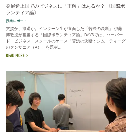
発展途上国でのビジネスに「正解」はあるか？ 《国際ボ
ランティア論》
授業レポート
支援か、撤退か。インターン生が直面した「苦渋の決断」 伊藤
博教授が担当する「国際ボランティア論」DAY3では、ハーバー
ド・ビジネス・スクールのケース「苦渋の決断：ジム・ティーグ
のタンザニア（A）」を題材...
READ MORE