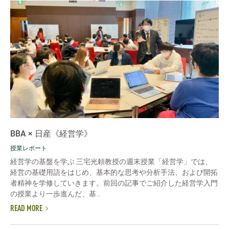
BBA × 日産《経営学》
授業レポート
経営学の基盤を学ぶ 三宅光頼教授の週末授業「経営学」では、
経営の基礎用語をはじめ、基本的な思考や分析手法、および開拓
者精神を学修していきます。前回の記事でご紹介した経営学入門
の授業より一歩進んだ、基...
READ MORE