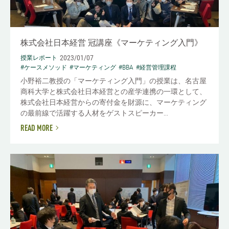
株式会社日本経営 冠講座《マーケティング入門》
2023/01/07
授業レポート
#ケースメソッド
#マーケティング
#BBA
#経営管理課程
小野裕二教授の「マーケティング入門」の授業は、名古屋
商科大学と株式会社日本経営との産学連携の一環として、
株式会社日本経営からの寄付金を財源に、マーケティング
の最前線で活躍する人材をゲストスピーカー...
READ MORE