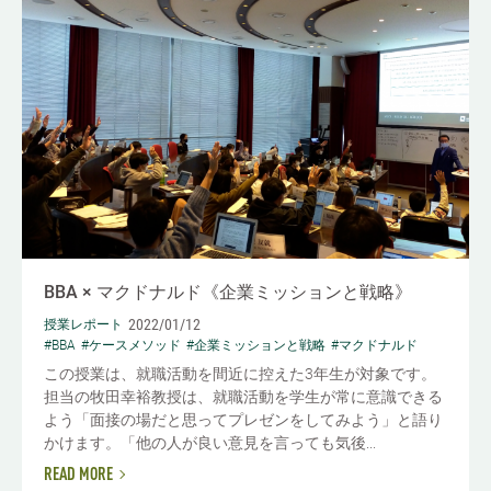
BBA × マクドナルド《企業ミッションと戦略》
2022/01/12
授業レポート
#BBA
#ケースメソッド
#企業ミッションと戦略
#マクドナルド
この授業は、就職活動を間近に控えた3年生が対象です。
担当の牧田幸裕教授は、就職活動を学生が常に意識できる
よう「面接の場だと思ってプレゼンをしてみよう」と語り
かけます。「他の人が良い意見を言っても気後...
READ MORE