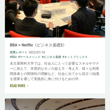
BBA × Netflix《ビジネス基礎2》
2022/01/18
授業レポート
#BBA
#ケースメソッド
#ビジネス基礎
#ネットフリックス
名古屋商科大学では、社会人にとって必要なスキルやマナ
ーに加えて、本質的なモノの捉え方・考え方、様々な利害
関係者との関係性の理解など、社会に出てから役立つ知識
を授業を通して実践的に身に付けるための学...
READ MORE