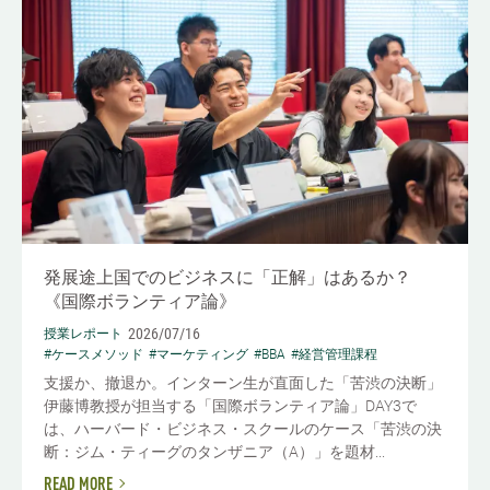
発展途上国でのビジネスに「正解」はあるか？
《国際ボランティア論》
2026/07/16
授業レポート
#ケースメソッド
#マーケティング
#BBA
#経営管理課程
支援か、撤退か。インターン生が直面した「苦渋の決断」
伊藤博教授が担当する「国際ボランティア論」DAY3で
は、ハーバード・ビジネス・スクールのケース「苦渋の決
断：ジム・ティーグのタンザニア（A）」を題材...
READ MORE