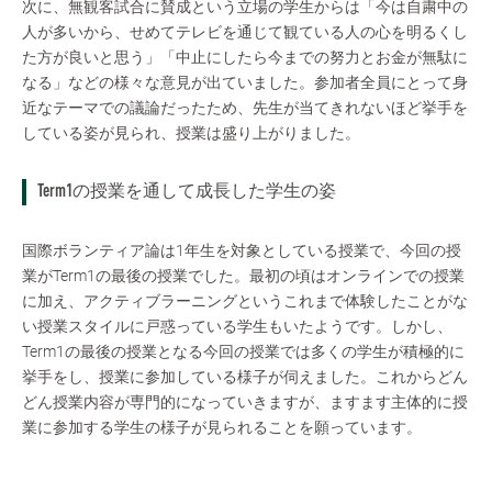
次に、無観客試合に賛成という立場の学生からは「今は自粛中の
人が多いから、せめてテレビを通じて観ている人の心を明るくし
た方が良いと思う」「中止にしたら今までの努力とお金が無駄に
なる」などの様々な意見が出ていました。参加者全員にとって身
近なテーマでの議論だったため、先生が当てきれないほど挙手を
している姿が見られ、授業は盛り上がりました。
Term1の授業を通して成長した学生の姿
国際ボランティア論は1年生を対象としている授業で、今回の授
業がTerm1の最後の授業でした。最初の頃はオンラインでの授業
に加え、アクティブラーニングというこれまで体験したことがな
い授業スタイルに戸惑っている学生もいたようです。しかし、
Term1の最後の授業となる今回の授業では多くの学生が積極的に
挙手をし、授業に参加している様子が伺えました。これからどん
どん授業内容が専門的になっていきますが、ますます主体的に授
業に参加する学生の様子が見られることを願っています。