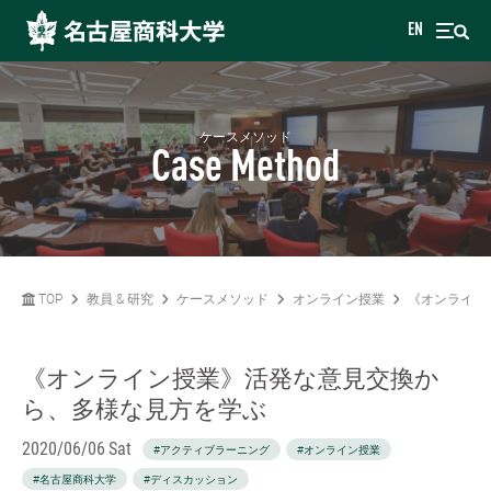
EN
ケースメソッド
Case Method
TOP
教員 & 研究
ケースメソッド
オンライン授業
《オンライン
《オンライン授業》活発な意見交換か
ら、多様な見方を学ぶ
2020/06/06 Sat
#アクティブラーニング
#オンライン授業
#名古屋商科大学
#ディスカッション